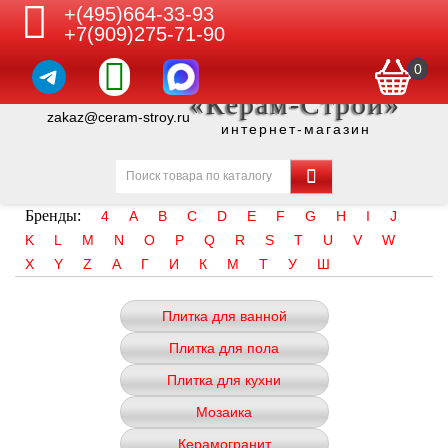
+(495)664-33-93
+7(909)275-71-90
0
«Керам-Строй»
zakaz@ceram-stroy.ru
интернет-магазин
Бренды:
4
A
B
C
D
E
F
G
H
I
J
K
L
M
N
O
P
Q
R
S
T
U
V
W
X
Y
Z
А
Г
И
К
М
Т
У
Ш
Плитка для ванной
Плитка для пола
Плитка для кухни
Мозаика
Керамогранит