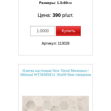
Размеры:
1.3
x
60
см
Цена:
390
р/шт.
Купить
Артикул: 113028
Плитка настенная New Trend Милениал /
Milenial WT36MNE11 30x60 9мм глянцевая