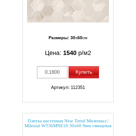
Размеры:
30
x
60
см
Цена:
1540
р/м2
Купить
Артикул: 112351
Плитка настенная New Trend Милениал /
Milenial WT36MNE18 30x60 9мм глянцевая