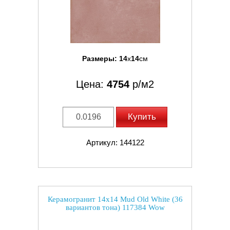
Размеры:
14
x
14
см
Цена:
4754
р/м2
Купить
Артикул: 144122
Керамогранит 14x14 Mud Old White (36
вариантов тона) 117384 Wow