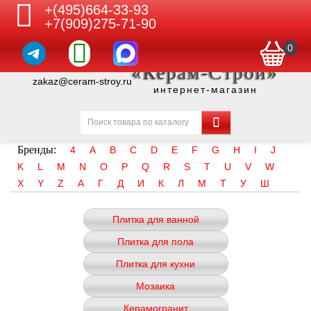
+(495)664-33-93
+7(909)275-71-90
0
«Керам-Строй»
zakaz@ceram-stroy.ru
интернет-магазин
Бренды:
4
A
B
C
D
E
F
G
H
I
J
K
L
M
N
O
P
Q
R
S
T
U
V
W
X
Y
Z
А
Г
Д
И
К
Л
М
Т
У
Ш
Плитка для ванной
Плитка для пола
Плитка для кухни
Мозаика
Керамогранит