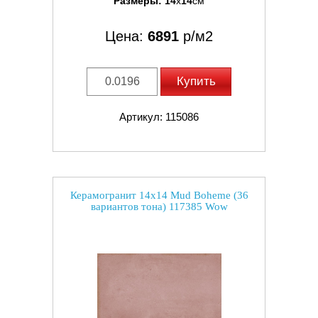
Размеры:
14
x
14
см
Цена:
6891
р/м2
Купить
Артикул: 115086
Керамогранит 14x14 Mud Boheme (36
вариантов тона) 117385 Wow