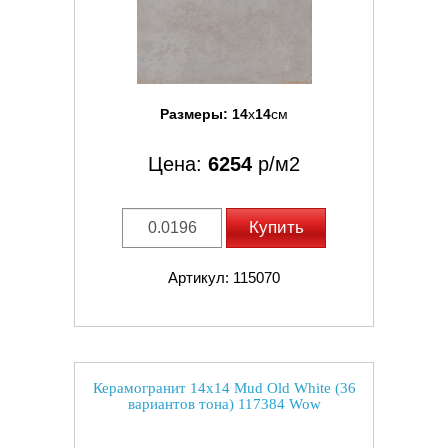
Размеры:
14
x
14
см
Цена:
6254
р/м2
Купить
Артикул: 115070
Керамогранит 14x14 Mud Old White (36
вариантов тона) 117384 Wow