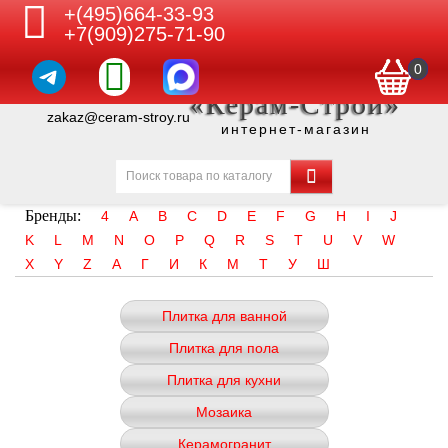
+(495)664-33-93
+7(909)275-71-90
0
«Керам-Строй»
zakaz@ceram-stroy.ru
интернет-магазин
Бренды:
4
A
B
C
D
E
F
G
H
I
J
K
L
M
N
O
P
Q
R
S
T
U
V
W
X
Y
Z
А
Г
И
К
М
Т
У
Ш
Плитка для ванной
Плитка для пола
Плитка для кухни
Мозаика
Керамогранит