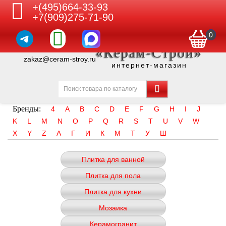
+(495)664-33-93
+7(909)275-71-90
0
«Керам-Строй»
zakaz@ceram-stroy.ru
интернет-магазин
Бренды:
4
A
B
C
D
E
F
G
H
I
J
K
L
M
N
O
P
Q
R
S
T
U
V
W
X
Y
Z
А
Г
И
К
М
Т
У
Ш
Плитка для ванной
Плитка для пола
Плитка для кухни
Мозаика
Керамогранит