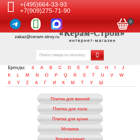
+(495)664-33-93
+7(909)275-71-90
0
«Керам-Строй»
zakaz@ceram-stroy.ru
интернет-магазин
Бренды:
4
A
B
C
D
E
F
G
H
I
J
K
L
M
N
O
P
Q
R
S
T
U
V
W
X
Y
Z
А
Г
И
К
М
Т
У
Ш
Плитка для ванной
Плитка для пола
Плитка для кухни
Мозаика
Керамогранит