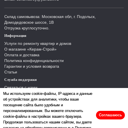
Склад самовывоза: Московская обл, г. Подольск,
Домодедовское шоссе, 1В
Отгрузка круглосуточно.
Информация
Услуги по ремонту квартир и домов
О магазине «Керам-Строй»
Оплата и доставка
Политика конфиденциальности
Гарантии и условия возврата
Статьи
Служба поддержки
Связаться с нами
Отзывы
Мы используем cookie-файлы, IP-адреса и данные
Производители
об устройствах для аналитики, чтобы ваше
Карта сайта
посещение сайта было удобным и
персонализированным. Вы можете отключить
Соглашаюсь
cookie-файлы в настройках вашего браузера.
Продолжая пользоваться нашим сайтом, вы даете
согласие на обработку перечисленных в Политике