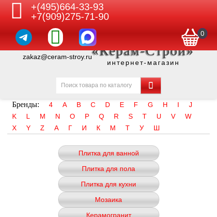
+(495)664-33-93
+7(909)275-71-90
0
«Керам-Строй»
zakaz@ceram-stroy.ru
интернет-магазин
Бренды:
4
A
B
C
D
E
F
G
H
I
J
K
L
M
N
O
P
Q
R
S
T
U
V
W
X
Y
Z
А
Г
И
К
М
Т
У
Ш
Плитка для ванной
Плитка для пола
Плитка для кухни
Мозаика
Керамогранит