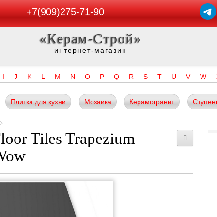
+7(909)275-71-90
«Керам-Строй»
интернет-магазин
I
J
K
L
M
N
O
P
Q
R
S
T
U
V
W
Плитка для кухни
Мозаика
Керамогранит
Ступен
oor Tiles Trapezium
 Wow