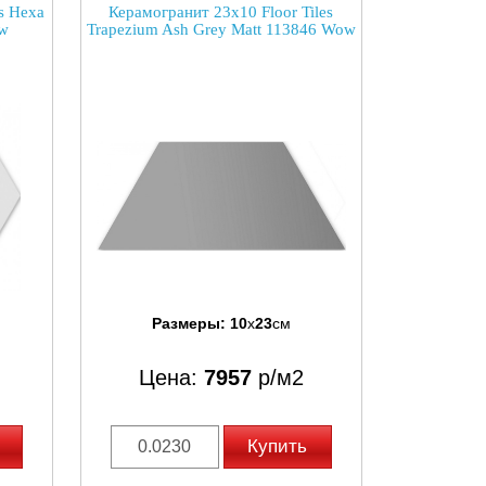
s Hexa
Керамогранит 23x10 Floor Tiles
ow
Trapezium Ash Grey Matt 113846 Wow
Размеры:
10
x
23
см
Цена:
7957
р/м2
Купить