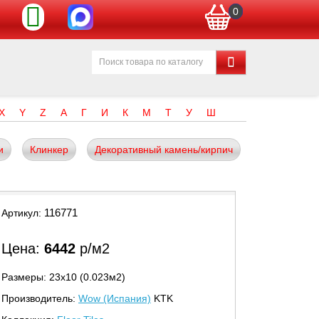
0
X
Y
Z
А
Г
И
К
М
Т
У
Ш
и
Клинкер
Декоративный камень/кирпич
116771
Артикул:
Цена:
6442
р/м2
Размеры: 23х10 (0.023м2)
Производитель:
Wow (Испания)
KTK