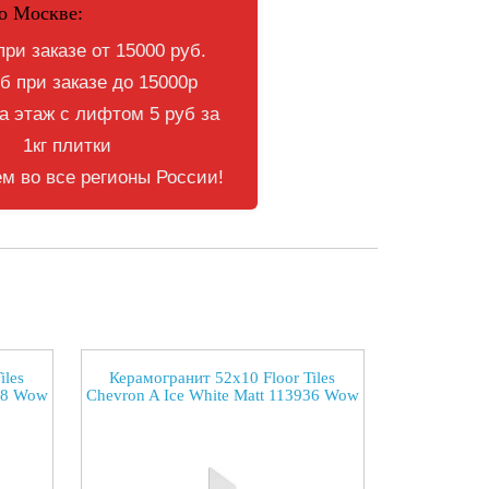
о Москве:
при заказе от 15000 руб.
б при заказе до 15000р
 этаж с лифтом 5 руб за
1кг плитки
м во все регионы России!
iles
Керамогранит 52x10 Floor Tiles
948 Wow
Chevron A Ice White Matt 113936 Wow