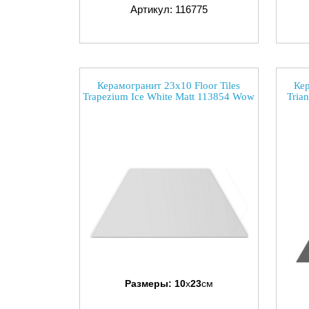
Артикул: 116775
Керамогранит 23x10 Floor Tiles
Кер
Trapezium Ice White Matt 113854 Wow
Tria
Размеры:
10
x
23
см