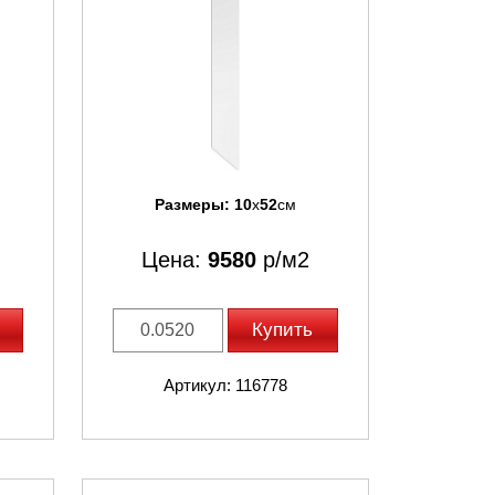
Размеры:
10
x
52
см
Цена:
9580
р/м2
Купить
Артикул: 116778