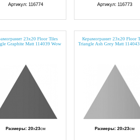
Артикул: 116774
Артикул: 116773
амогранит 23x20 Floor Tiles
Керамогранит 23x20 Floor T
ngle Graphite Matt 114039 Wow
Triangle Ash Grey Matt 11404
Размеры:
20
x
23
см
Размеры:
20
x
23
см