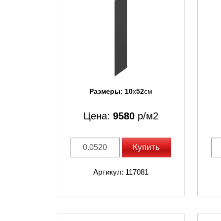
Размеры:
10
x
52
см
Цена:
9580
р/м2
Купить
Артикул: 117081