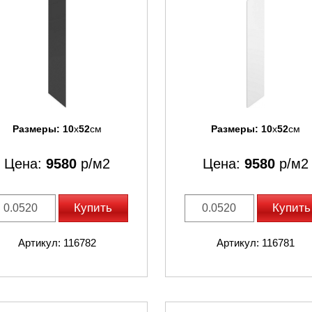
Размеры:
10
x
52
см
Размеры:
10
x
52
см
Цена:
9580
р/м2
Цена:
9580
р/м2
Купить
Купить
Артикул: 116782
Артикул: 116781