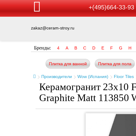
+(495)664-33-93
zakaz@ceram-stroy.ru
Бренды:
4
A
B
C
D
E
F
G
H
Плитка для ванной
Плитка для пола
Производители
Wow (Испания)
Floor Tiles
Керамогранит 23x10 Fl
Graphite Matt 113850