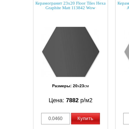
Керамогранит 23x20 Floor Tiles Hexa
Керам
Graphite Matt 113842 Wow
A
Размеры:
20
x
23
см
Цена:
7882
р/м2
Купить