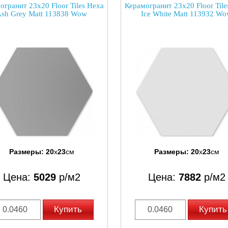
огранит 23x20 Floor Tiles Hexa
Керамогранит 23x20 Floor Tile
sh Grey Matt 113838 Wow
Ice White Matt 113932 W
Размеры:
20
x
23
см
Размеры:
20
x
23
см
Цена:
5029
р/м2
Цена:
7882
р/м2
Купить
Купить