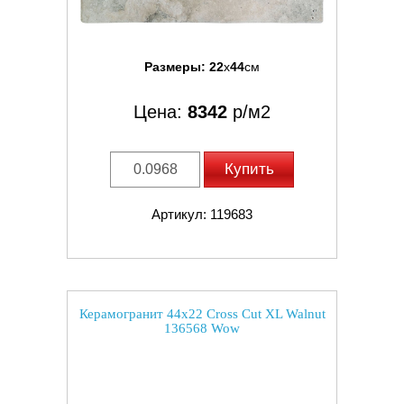
Размеры:
22
x
44
см
Цена:
8342
р/м2
Купить
Артикул: 119683
Керамогранит 44x22 Cross Cut XL Walnut
136568 Wow