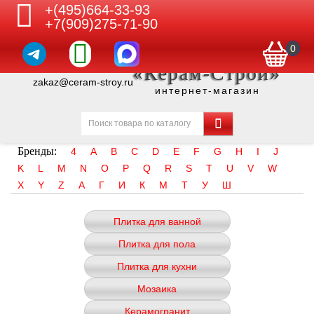
+(495)664-33-93
+7(909)275-71-90
0
«Керам-Строй»
zakaz@ceram-stroy.ru
интернет-магазин
Бренды:
4
A
B
C
D
E
F
G
H
I
J
K
L
M
N
O
P
Q
R
S
T
U
V
W
X
Y
Z
А
Г
И
К
М
Т
У
Ш
Плитка для ванной
Плитка для пола
Плитка для кухни
Мозаика
Керамогранит