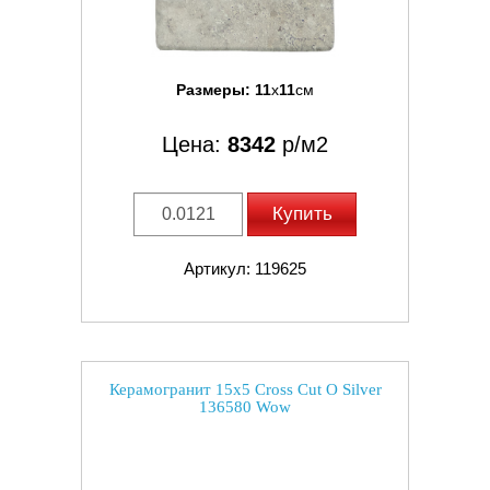
Размеры:
11
x
11
см
Цена:
8342
р/м2
Купить
Артикул: 119625
Керамогранит 15x5 Cross Cut O Silver
136580 Wow