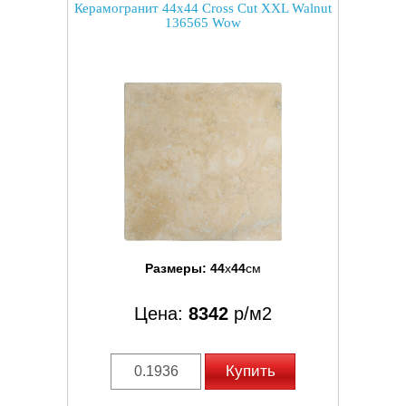
Керамогранит 44x44 Cross Cut XXL Walnut
136565 Wow
Размеры:
44
x
44
см
Цена:
8342
р/м2
Купить