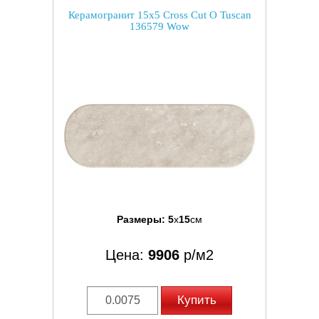
Керамогранит 15x5 Cross Cut O Tuscan
136579 Wow
Размеры:
5
x
15
см
Цена:
9906
р/м2
Купить