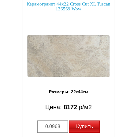
Керамогранит 44x22 Cross Cut XL Tuscan
136569 Wow
Размеры:
22
x
44
см
Цена:
8172
р/м2
Купить