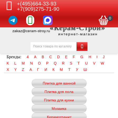
+(495)664-33-93
+7(909)275-71-90
0
«Керам-Строй»
zakaz@ceram-stroy.ru
интернет-магазин
Бренды:
4
A
B
C
D
E
F
G
H
I
J
K
L
M
N
O
P
Q
R
S
T
U
V
W
X
Y
Z
А
Г
И
К
М
Т
У
Ш
Плитка для ванной
Плитка для пола
Плитка для кухни
Мозаика
Керамогранит