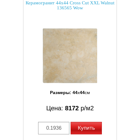
Керамогранит 44x44 Cross Cut XXL Walnut
136565 Wow
Размеры:
44
x
44
см
Цена:
8172
р/м2
Купить