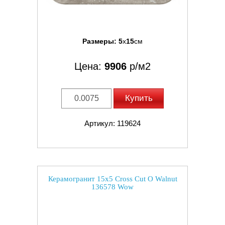
Размеры:
5
x
15
см
Цена:
9906
р/м2
Купить
Артикул: 119624
Керамогранит 15x5 Cross Cut O Walnut
136578 Wow