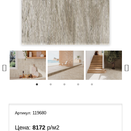
1
2
3
4
5
119680
Артикул:
Цена:
8172
р/м2