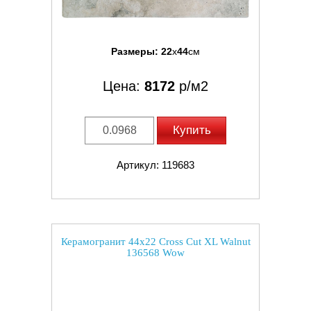
Размеры:
22
x
44
см
Цена:
8172
р/м2
Купить
Артикул: 119683
Керамогранит 44x22 Cross Cut XL Walnut
136568 Wow