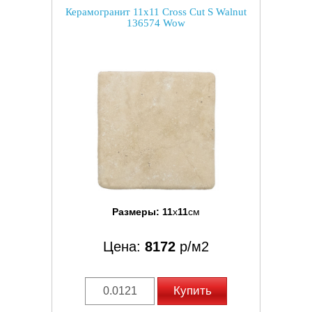
Керамогранит 11x11 Cross Cut S Walnut
136574 Wow
Размеры:
11
x
11
см
Цена:
8172
р/м2
Купить