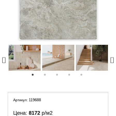
1
2
3
4
5
119688
Артикул:
Цена:
8172
р/м2