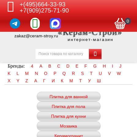
+(495)664-33-93
+7(909)275-71-90
0
«Керам-Строй»
zakaz@ceram-stroy.ru
интернет-магазин
Бренды:
4
A
B
C
D
E
F
G
H
I
J
K
L
M
N
O
P
Q
R
S
T
U
V
W
X
Y
Z
А
Г
И
К
М
Т
У
Ш
Плитка для ванной
Плитка для пола
Плитка для кухни
Мозаика
Керамогранит