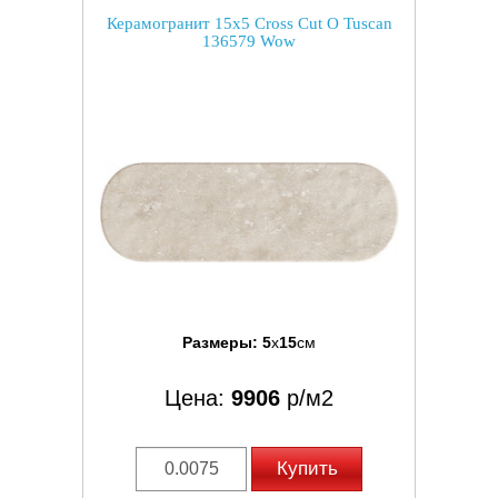
Керамогранит 15x5 Cross Cut O Tuscan
136579 Wow
Размеры:
5
x
15
см
Цена:
9906
р/м2
Купить