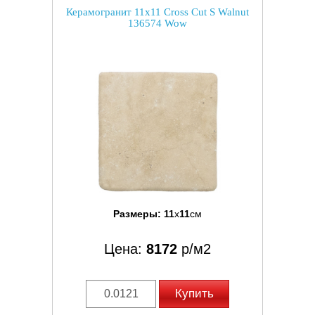
Керамогранит 11x11 Cross Cut S Walnut
136574 Wow
Размеры:
11
x
11
см
Цена:
8172
р/м2
Купить