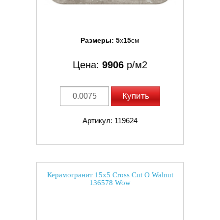
Размеры:
5
x
15
см
Цена:
9906
р/м2
Купить
Артикул: 119624
Керамогранит 15x5 Cross Cut O Walnut
136578 Wow