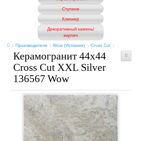
Ступени
Клинкер
Декоративный камень/
кирпич
Производители
Wow (Испания)
Cross Cut
Керамогранит 44x44
Cross Cut XXL Silver
136567 Wow