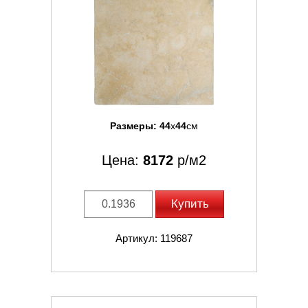
Размеры:
44
x
44
см
Цена:
8172
р/м2
Купить
Артикул: 119687