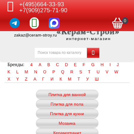
+(495)664-33-93
+7(909)275-71-90
0
«Керам-Строй»
zakaz@ceram-stroy.ru
интернет-магазин
Бренды:
4
A
B
C
D
E
F
G
H
I
J
K
L
M
N
O
P
Q
R
S
T
U
V
W
X
Y
Z
А
Г
И
К
М
Т
У
Ш
Плитка для ванной
Плитка для пола
Плитка для кухни
Мозаика
Керамогранит