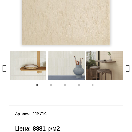
1
2
3
4
5
119714
Артикул:
Цена:
8881
р/м2