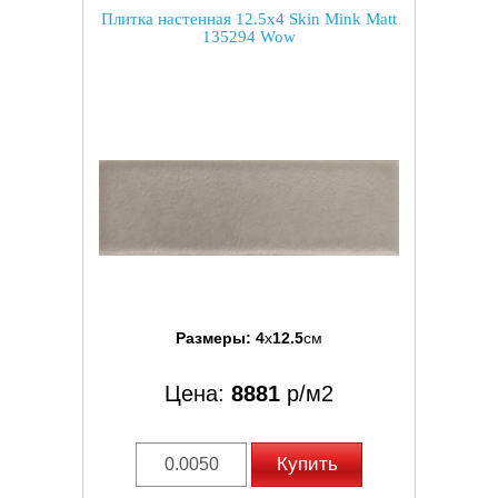
Плитка настенная 12.5x4 Skin Mink Matt
135294 Wow
Размеры:
4
x
12.5
см
Цена:
8881
р/м2
Купить