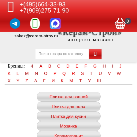
+(495)664-33-93
+7(909)275-71-90
0
«Керам-Строй»
zakaz@ceram-stroy.ru
интернет-магазин
Бренды:
4
A
B
C
D
E
F
G
H
I
J
K
L
M
N
O
P
Q
R
S
T
U
V
W
X
Y
Z
А
Г
И
К
М
Т
У
Ш
Плитка для ванной
Плитка для пола
Плитка для кухни
Мозаика
Керамогранит