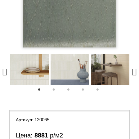
1
2
3
4
5
120065
Артикул:
Цена:
8881
р/м2