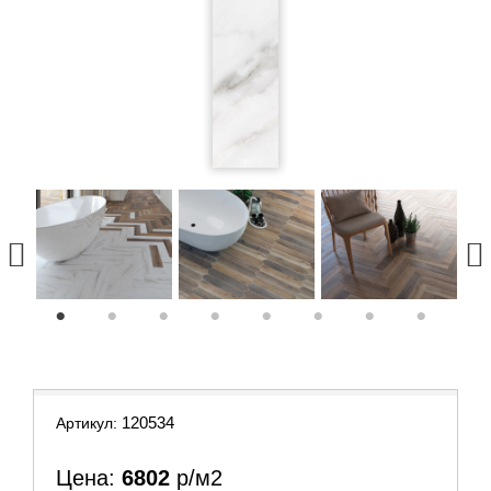
1
2
3
4
5
6
7
8
120534
Артикул:
Цена:
6802
р/м2