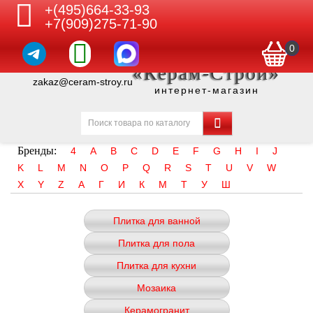
+(495)664-33-93
+7(909)275-71-90
0
«Керам-Строй»
zakaz@ceram-stroy.ru
интернет-магазин
Бренды:
4
A
B
C
D
E
F
G
H
I
J
K
L
M
N
O
P
Q
R
S
T
U
V
W
X
Y
Z
А
Г
И
К
М
Т
У
Ш
Плитка для ванной
Плитка для пола
Плитка для кухни
Мозаика
Керамогранит