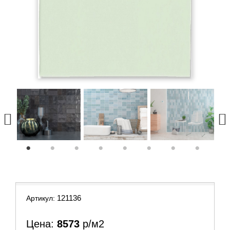
1
2
3
4
5
6
7
8
121136
Артикул:
Цена:
8573
р/м2