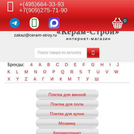
+(495)664-33-93
+7(909)275-71-90
0
«Керам-Строй»
zakaz@ceram-stroy.ru
интернет-магазин
Бренды:
4
A
B
C
D
E
F
G
H
I
J
K
L
M
N
O
P
Q
R
S
T
U
V
W
X
Y
Z
А
Г
И
К
М
Т
У
Ш
Плитка для ванной
Плитка для пола
Плитка для кухни
Мозаика
Керамогранит