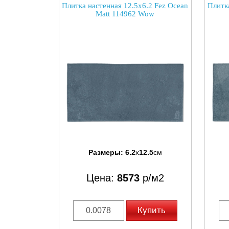
Плитка настенная 12.5x6.2 Fez Ocean
Плитк
Matt 114962 Wow
Размеры:
6.2
x
12.5
см
Цена:
8573
р/м2
Купить