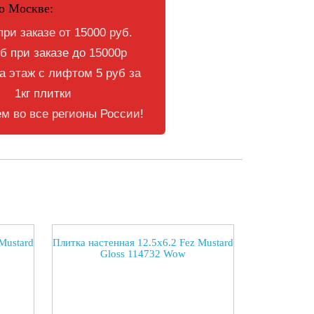
о Москве:
при заказе от 15000 руб.
б при заказе до 15000р
 этаж с лифтом 5 руб за
1кг плитки
м во все регионы России!
Mustard
Плитка настенная 12.5x6.2 Fez Mustard
Gloss 114732 Wow