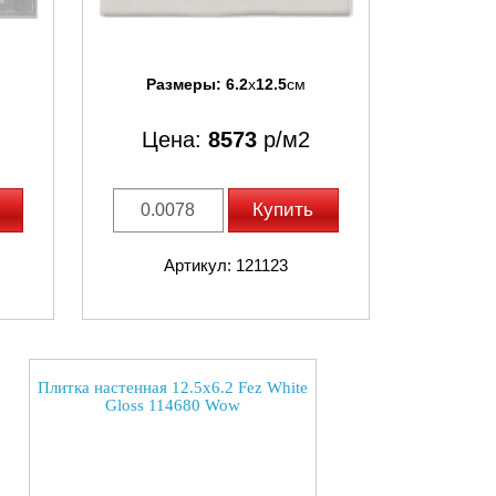
Размеры:
6.2
x
12.5
см
Цена:
8573
р/м2
Купить
Артикул: 121123
Плитка настенная 12.5x6.2 Fez White
Gloss 114680 Wow