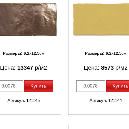
Размеры:
6.2
x
12.5
см
Размеры:
6.2
x
12.5
см
Цена:
13347
р/м2
Цена:
8573
р/м2
Купить
Купить
Артикул: 121145
Артикул: 121144