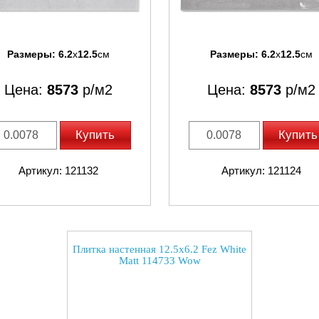
Размеры:
6.2
x
12.5
см
Размеры:
6.2
x
12.5
см
Цена:
8573
р/м2
Цена:
8573
р/м2
Купить
Купить
Артикул: 121132
Артикул: 121124
Плитка настенная 12.5x6.2 Fez White
Matt 114733 Wow