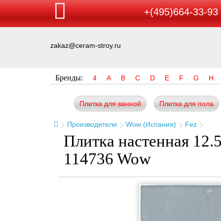
+(495)664-33-93
zakaz@ceram-stroy.ru
Бренды:
4
A
B
C
D
E
F
G
H
Плитка для ванной
Плитка для пола
Производители
Wow (Испания)
Fez
Плитка настенная 12.5
114736 Wow