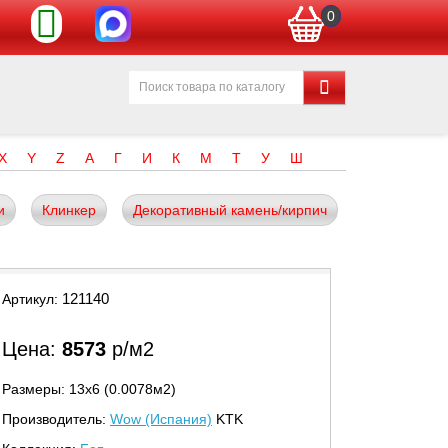
0
X
Y
Z
А
Г
И
К
М
Т
У
Ш
и
Клинкер
Декоративный камень/кирпич
121140
Артикул:
Цена:
8573
р/м2
Размеры: 13х6 (0.0078м2)
Производитель:
Wow (Испания)
KTK