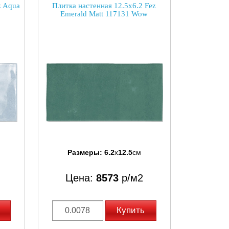
z Aqua
Плитка настенная 12.5x6.2 Fez
Emerald Matt 117131 Wow
Размеры:
6.2
x
12.5
см
Цена:
8573
р/м2
Купить