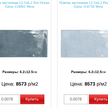
а настенная 12.5x6.2 Fez Ocean
Плитка настенная 12.5x6.2 Fe
Gloss 114961 Wow
Gloss 114730 Wow
Размеры:
6.2
x
12.5
см
Размеры:
6.2
x
12.5
см
Цена:
8573
р/м2
Цена:
8573
р/м2
Купить
Купить