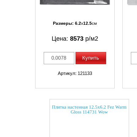
Размеры:
6.2
x
12.5
см
Цена:
8573
р/м2
Купить
Артикул: 121133
Плитка настенная 12.5x6.2 Fez Warm
Gloss 114731 Wow