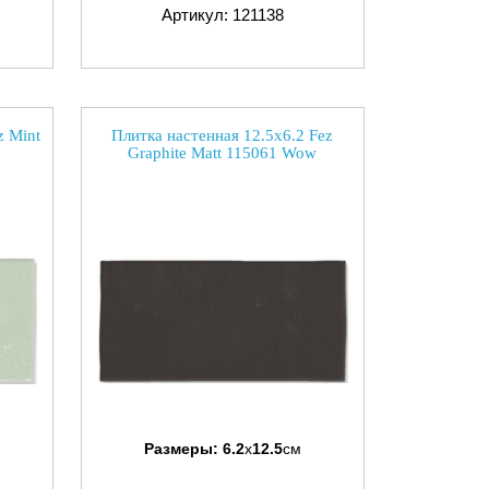
Артикул: 121138
z Mint
Плитка настенная 12.5x6.2 Fez
Graphite Matt 115061 Wow
Размеры:
6.2
x
12.5
см