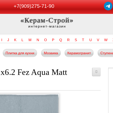
+7(909)275-71-90
«Керам-Строй»
интернет-магазин
I
J
K
L
M
N
O
P
Q
R
S
T
U
V
W
Плитка для кухни
Мозаика
Керамогранит
Ступен
x6.2 Fez Aqua Matt