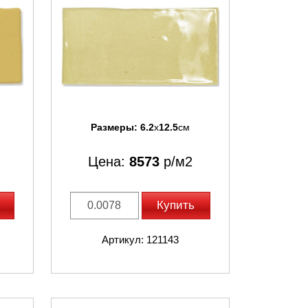
Размеры:
6.2
x
12.5
см
Цена:
8573
р/м2
Купить
Артикул: 121143