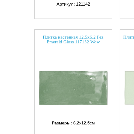
Артикул: 121142
Плитка настенная 12.5x6.2 Fez
Плитк
Emerald Gloss 117132 Wow
Размеры:
6.2
x
12.5
см