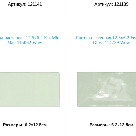
Артикул: 121141
Артикул: 121139
а настенная 12.5x6.2 Fez Mint
Плитка настенная 12.5x6.2 Fe
Matt 115062 Wow
Gloss 114729 Wow
Размеры:
6.2
x
12.5
см
Размеры:
6.2
x
12.5
см