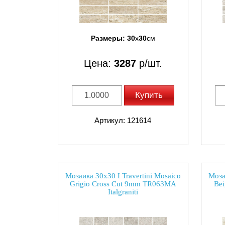
Размеры:
30
x
30
см
Цена:
3287
р/шт.
Купить
Артикул: 121614
Мозаика 30x30 I Travertini Mosaico
Моза
Grigio Cross Cut 9mm TR063MA
Be
Italgraniti