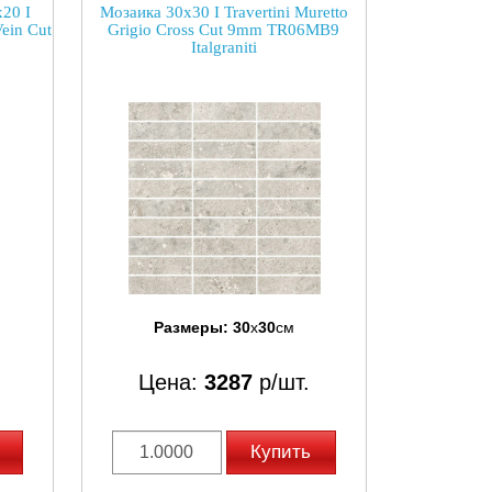
20 I
Мозаика 30x30 I Travertini Muretto
Vein Cut
Grigio Cross Cut 9mm TR06MB9
Italgraniti
Размеры:
30
x
30
см
.
Цена:
3287
р/шт.
Купить