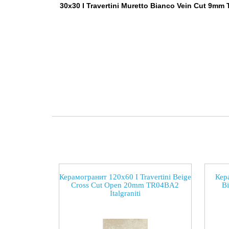
30x30 I Travertini Muretto Bianco Vein Cut 9m
Керамогранит 120x60 I Travertini Beige
Кера
Cross Cut Open 20mm TR04BA2
B
Italgraniti