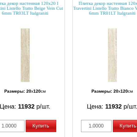
тка декор настенная 120x20 I
Плитка декор настенная 120x
ini Listello Tratto Beige Vein Cut
Travertini Listello Tratto Bianco 
6mm TR03LT Italgraniti
6mm TR01LT Italgraniti
Размеры:
20
x
120
см
Размеры:
20
x
120
см
Цена:
11932
р/шт.
Цена:
11932
р/шт
Купить
Купить