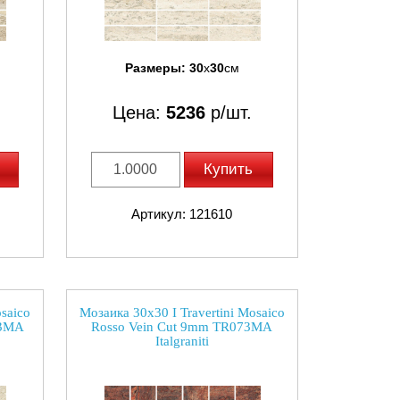
Размеры:
30
x
30
см
Цена:
5236
р/шт.
Купить
Артикул: 121610
saico
Мозаика 30x30 I Travertini Mosaico
23MA
Rosso Vein Cut 9mm TR073MA
Italgraniti