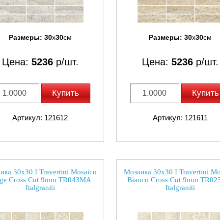
Размеры:
30
x
30
см
Размеры:
30
x
30
см
Цена:
5236
р/шт.
Цена:
5236
р/шт.
Купить
Купить
Артикул: 121612
Артикул: 121611
ика 30x30 I Travertini Mosaico
Мозаика 30x30 I Travertini Mo
ige Cross Cut 9mm TR043MA
Bianco Cross Cut 9mm TR0
Italgraniti
Italgraniti