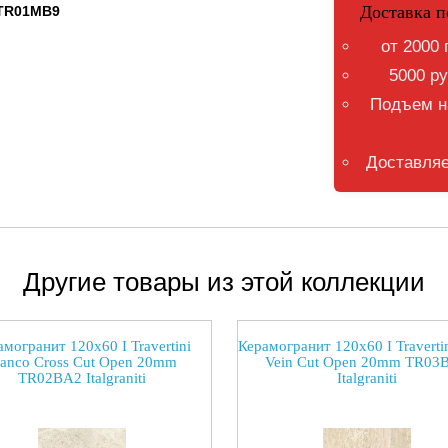
Доставка п
m TR01MB9
от 2000 
5000 ру
Подъем на
Доставляе
Другие товары из этой коллекции
могранит 120x60 I Travertini
Керамогранит 120x60 I Travertin
ianco Cross Cut Open 20mm
Vein Cut Open 20mm TR03
TR02BA2 Italgraniti
Italgraniti