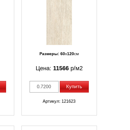
Размеры:
60
x
120
см
Цена:
11566
р/м2
Купить
Артикул: 121623