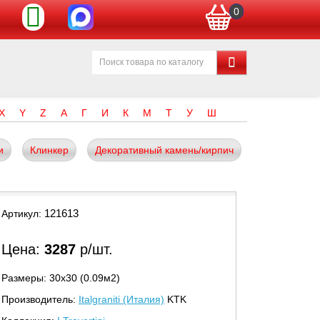
0
X
Y
Z
А
Г
И
К
М
Т
У
Ш
и
Клинкер
Декоративный камень/кирпич
121613
Артикул:
Цена:
3287
р/шт.
Размеры: 30х30 (0.09м2)
Производитель:
Italgraniti (Италия)
KTK