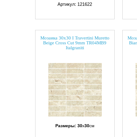
Артикул: 121622
Мозаика 30x30 I Travertini Muretto
Моза
Beige Cross Cut 9mm TR04MB9
Bia
Italgraniti
Размеры:
30
x
30
см