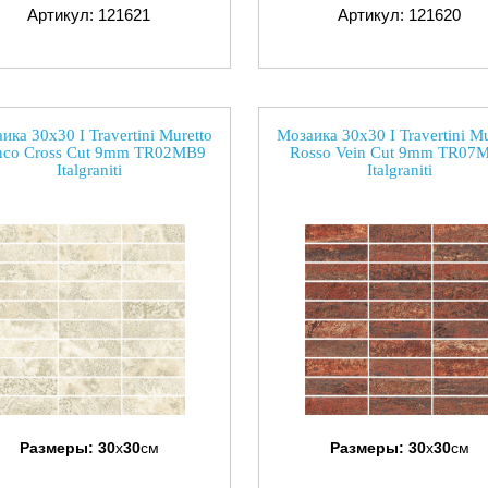
Артикул: 121621
Артикул: 121620
ика 30x30 I Travertini Muretto
Мозаика 30x30 I Travertini Mu
nco Cross Cut 9mm TR02MB9
Rosso Vein Cut 9mm TR07
Italgraniti
Italgraniti
Размеры:
30
x
30
см
Размеры:
30
x
30
см