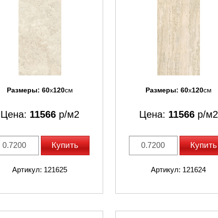
Размеры:
60
x
120
см
Размеры:
60
x
120
см
Цена:
11566
р/м2
Цена:
11566
р/м2
Купить
Купить
Артикул: 121625
Артикул: 121624