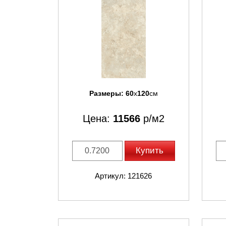
Размеры:
60
x
120
см
Цена:
11566
р/м2
Купить
Артикул: 121626