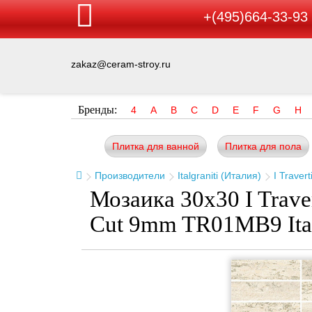
+(495)664-33-93
zakaz@ceram-stroy.ru
Бренды:
4
A
B
C
D
E
F
G
H
Плитка для ванной
Плитка для пола
Производители
Italgraniti (Италия)
I Travert
Мозаика 30x30 I Traver
Cut 9mm TR01MB9 Ital