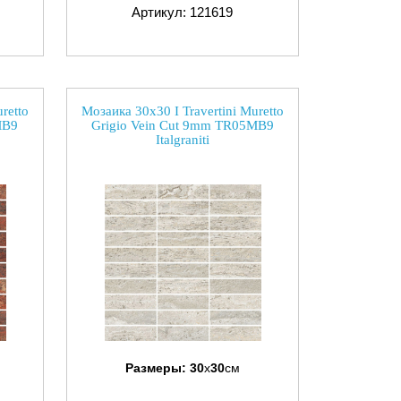
Артикул: 121619
retto
Мозаика 30x30 I Travertini Muretto
MB9
Grigio Vein Cut 9mm TR05MB9
Italgraniti
Размеры:
30
x
30
см