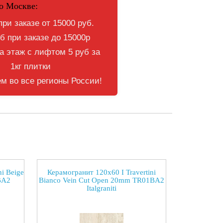
о Москве:
при заказе от 15000 руб.
б при заказе до 15000р
 этаж с лифтом 5 руб за
1кг плитки
м во все регионы России!
i Beige
Керамогранит 120x60 I Travertini
BA2
Bianco Vein Cut Open 20mm TR01BA2
Italgraniti