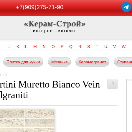
+7(909)275-71-90
«Керам-Строй»
интернет-магазин
I
J
K
L
M
N
O
P
Q
R
S
T
U
V
W
Плитка для кухни
Мозаика
Керамогранит
Ступен
ini
tini Muretto Bianco Vein
graniti