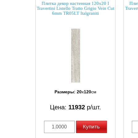
Плитка декор настенная 120x20 I
Пли
Travertini Listello Tratto Grigio Vein Cut
Travert
6mm TR05LT Italgraniti
Размеры:
20
x
120
см
Цена:
11932
р/шт.
Купить