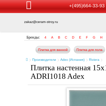
+(495)664-33-93
zakaz@ceram-stroy.ru
Бренды:
4
A
B
C
D
E
F
G
H
Плитка для ванной
Плитка для пола
Производители
Adex (Испания)
Riviera
Плитка настенная 15x1
ADRI1018 Adex