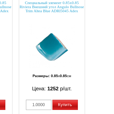
0.85
Специальный элемент 0.85x0.85
ullnose
Riviera Внешний угол Angulo Bullnose
 Adex
Trim Altea Blue ADRI5045 Adex
Размеры:
0.85
x
0.85
см
Цена:
1252
р/шт.
Купить