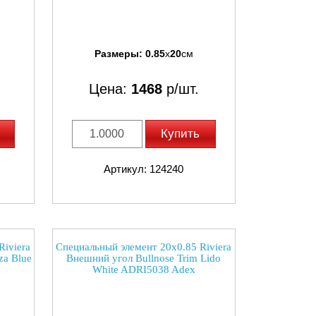
Размеры:
0.85
x
20
см
Цена:
1468
р/шт.
Купить
Артикул: 124240
Riviera
Специальный элемент 20x0.85 Riviera
za Blue
Внешний угол Bullnose Trim Lido
White ADRI5038 Adex