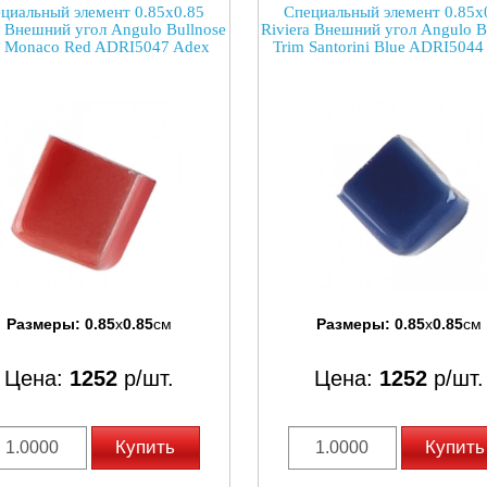
циальный элемент 0.85x0.85
Специальный элемент 0.85x
a Внешний угол Angulo Bullnose
Riviera Внешний угол Angulo B
m Monaco Red ADRI5047 Adex
Trim Santorini Blue ADRI5044
Размеры:
0.85
x
0.85
см
Размеры:
0.85
x
0.85
см
Цена:
1252
р/шт.
Цена:
1252
р/шт.
Купить
Купить