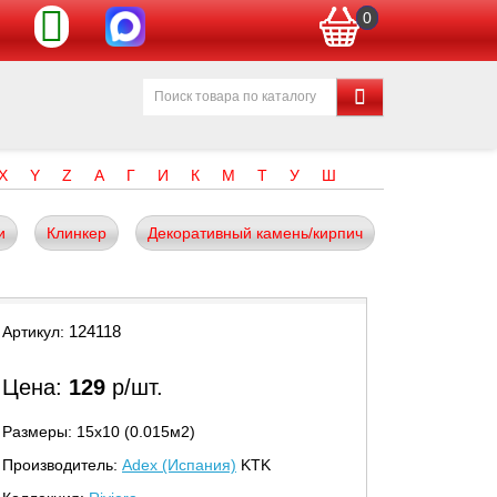
0
X
Y
Z
А
Г
И
К
М
Т
У
Ш
и
Клинкер
Декоративный камень/кирпич
124118
Артикул:
Цена:
129
р/шт.
Размеры: 15х10 (0.015м2)
Производитель:
Adex (Испания)
KTK