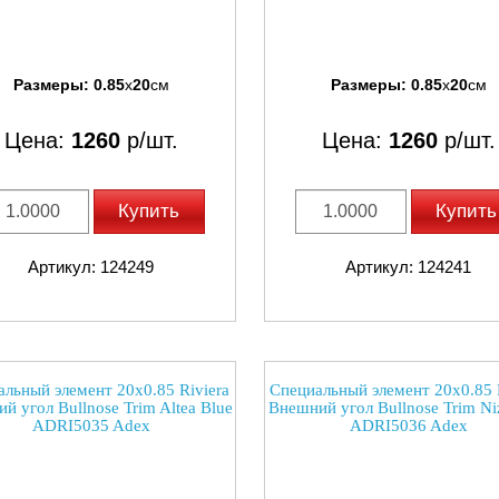
Размеры:
0.85
x
20
см
Размеры:
0.85
x
20
см
Цена:
1260
р/шт.
Цена:
1260
р/шт.
Купить
Купить
Артикул: 124249
Артикул: 124241
льный элемент 20x0.85 Riviera
Специальный элемент 20x0.85 
й угол Bullnose Trim Altea Blue
Внешний угол Bullnose Trim Ni
ADRI5035 Adex
ADRI5036 Adex