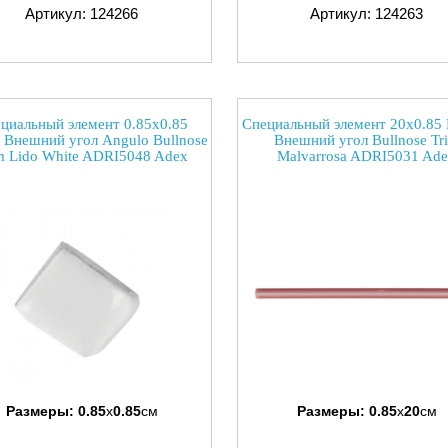
Артикул: 124266
Артикул: 124263
циальный элемент 0.85x0.85
Специальный элемент 20x0.85 
a Внешний угол Angulo Bullnose
Внешний угол Bullnose Tr
m Lido White ADRI5048 Adex
Malvarrosa ADRI5031 Ad
Размеры:
0.85
x
0.85
см
Размеры:
0.85
x
20
см