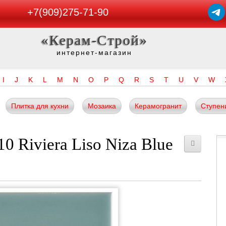
+7(909)275-71-90
«Керам-Строй»
интернет-магазин
I
J
K
L
M
N
O
P
Q
R
S
T
U
V
W
Плитка для кухни
Мозаика
Керамогранит
Ступен
0 Riviera Liso Niza Blue