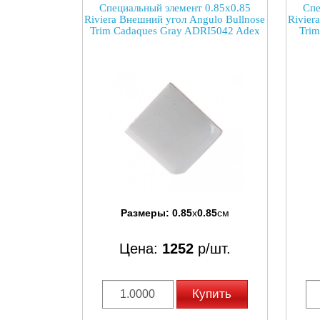
Специальный элемент 0.85x0.85
Спе
Riviera Внешний угол Angulo Bullnose
Rivier
Trim Cadaques Gray ADRI5042 Adex
Tri
Размеры:
0.85
x
0.85
см
Цена:
1252
р/шт.
Купить