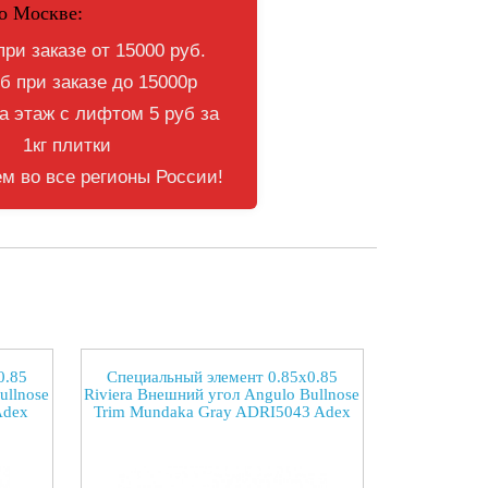
о Москве:
при заказе от 15000 руб.
б при заказе до 15000р
 этаж с лифтом 5 руб за
1кг плитки
м во все регионы России!
0.85
Специальный элемент 0.85x0.85
ullnose
Riviera Внешний угол Angulo Bullnose
Adex
Trim Mundaka Gray ADRI5043 Adex