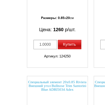
Размеры:
0.85
x
20
см
Цена:
1260
р/шт.
Купить
Артикул: 124250
Специальный элемент 20x0.85 Riviera
Специа
Внешний угол Bullnose Trim Santorini
Внешни
Blue ADRI5034 Adex