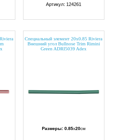
Артикул: 124261
Riviera
Специальный элемент 20x0.85 Riviera
im
Внешний угол Bullnose Trim Rimini
ex
Green ADRI5039 Adex
Размеры:
0.85
x
20
см