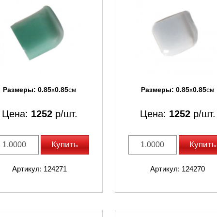
Размеры:
0.85
x
0.85
см
Размеры:
0.85
x
0.85
см
Цена:
1252
р/шт.
Цена:
1252
р/шт.
Купить
Купить
Артикул: 124271
Артикул: 124270