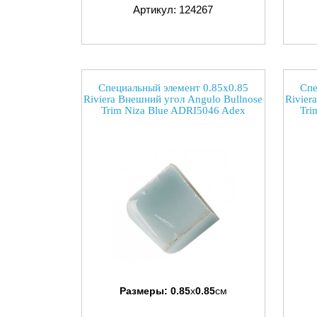
Артикул: 124267
Специальный элемент 0.85x0.85
Спе
Riviera Внешний угол Angulo Bullnose
Rivier
Trim Niza Blue ADRI5046 Adex
Tri
Размеры:
0.85
x
0.85
см