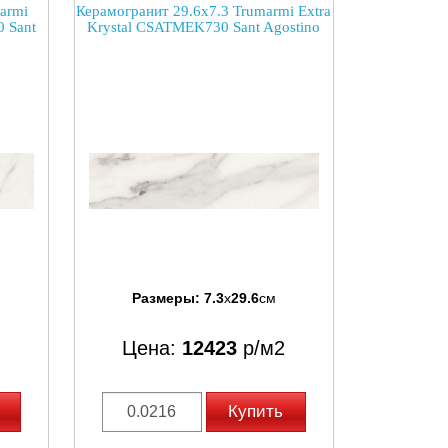
armi
Керамогранит 29.6x7.3 Trumarmi Extra
 Sant
Krystal CSATMEK730 Sant Agostino
Размеры:
7.3
x
29.6
см
Цена:
12423
р/м2
Купить