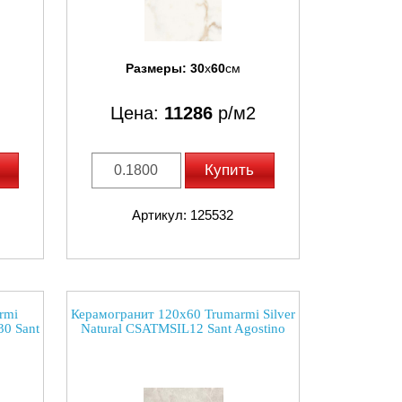
Размеры:
30
x
60
см
Цена:
11286
р/м2
Купить
Артикул: 125532
rmi
Керамогранит 120x60 Trumarmi Silver
0 Sant
Natural CSATMSIL12 Sant Agostino