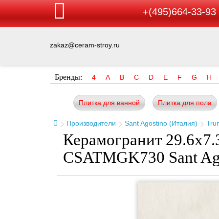
+(495)664-33-93
zakaz@ceram-stroy.ru
Бренды:
4
A
B
C
D
E
F
G
H
Плитка для ванной
Плитка для пола
Производители
Sant Agostino (Италия)
Tru
Керамогранит 29.6x7.3
CSATMGK730 Sant Ag