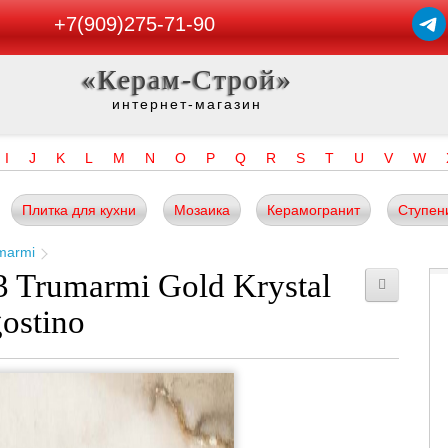
+7(909)275-71-90
«Керам-Строй»
интернет-магазин
I
J
K
L
M
N
O
P
Q
R
S
T
U
V
W
Плитка для кухни
Мозаика
Керамогранит
Ступен
marmi
 Trumarmi Gold Krystal
ostino