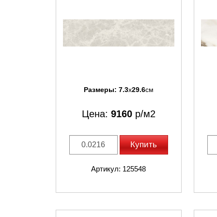
Размеры:
7.3
x
29.6
см
Цена:
9160
р/м2
Купить
Артикул: 125548