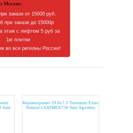
о Москве:
при заказе от 15000 руб.
б при заказе до 15000р
 этаж с лифтом 5 руб за
1кг плитки
м во все регионы России!
armi
Керамогранит 29.6x7.3 Trumarmi Extra
 Sant
Natural CSATMEX730 Sant Agostino