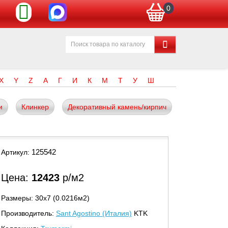
0
X
Y
Z
А
Г
И
К
М
Т
У
Ш
и
Клинкер
Декоративный камень/кирпич
125542
Артикул:
Цена:
12423
р/м2
Размеры: 30х7 (0.0216м2)
Производитель:
Sant Agostino (Италия)
KTK