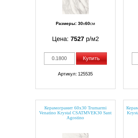
Размеры:
30
x
60
см
Цена:
7527
р/м2
Купить
Артикул: 125535
Керамогранит 60x30 Trumarmi
Керам
Venatino Krystal CSATMVEK30 Sant
Krys
Agostino