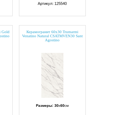
Артикул: 125540
 Gold
Керамогранит 60x30 Trumarmi
stino
Venatino Natural CSATMVEN30 Sant
Agostino
Размеры:
30
x
60
см