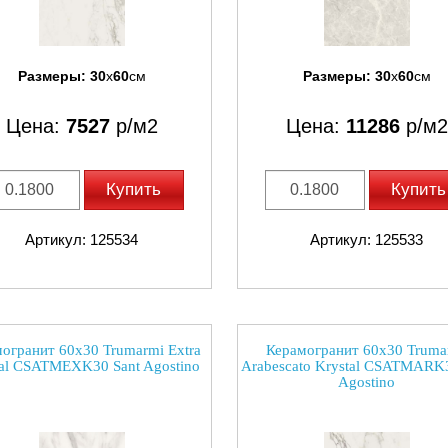
Размеры:
30
x
60
см
Размеры:
30
x
60
см
Цена:
7527
р/м2
Цена:
11286
р/м2
Купить
Купить
Артикул: 125534
Артикул: 125533
огранит 60x30 Trumarmi Extra
Керамогранит 60x30 Truma
tal CSATMEXK30 Sant Agostino
Arabescato Krystal CSATMARK3
Agostino