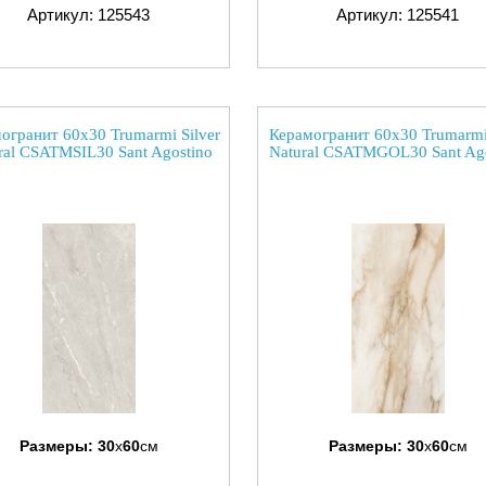
Артикул: 125543
Артикул: 125541
огранит 60x30 Trumarmi Silver
Керамогранит 60x30 Trumarmi
ral CSATMSIL30 Sant Agostino
Natural CSATMGOL30 Sant Ago
Размеры:
30
x
60
см
Размеры:
30
x
60
см