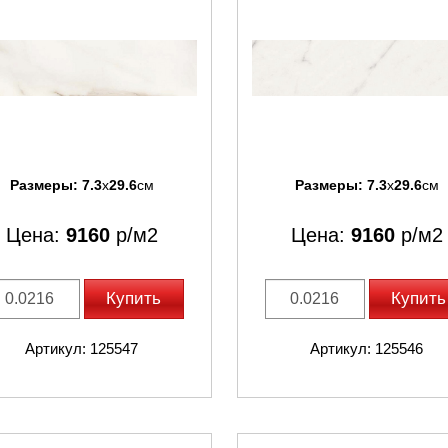
Размеры:
7.3
x
29.6
см
Размеры:
7.3
x
29.6
см
Цена:
9160
р/м2
Цена:
9160
р/м2
Купить
Купить
Артикул: 125547
Артикул: 125546