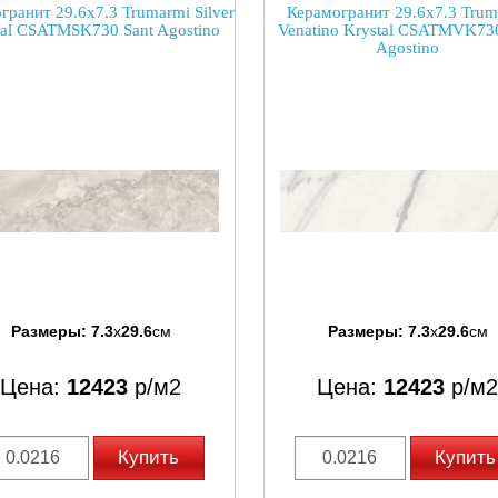
гранит 29.6x7.3 Trumarmi Silver
Керамогранит 29.6x7.3 Trum
tal CSATMSK730 Sant Agostino
Venatino Krystal CSATMVK730
Agostino
Размеры:
7.3
x
29.6
см
Размеры:
7.3
x
29.6
см
Цена:
12423
р/м2
Цена:
12423
р/м2
Купить
Купить