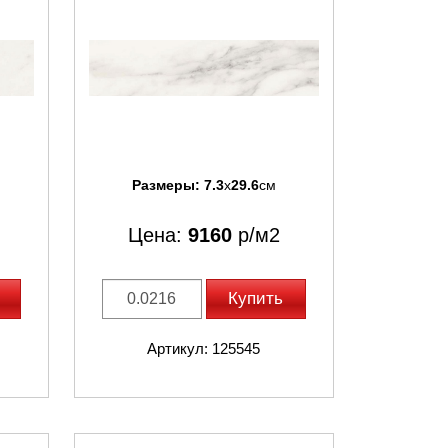
Размеры:
7.3
x
29.6
см
Цена:
9160
р/м2
Купить
Артикул: 125545