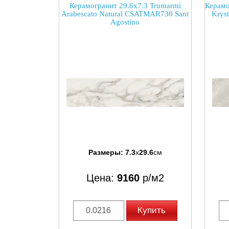
Керамогранит 29.6x7.3 Trumarmi
Керамо
Arabescato Natural CSATMAR730 Sant
Krys
Agostino
Размеры:
7.3
x
29.6
см
Цена:
9160
р/м2
Купить