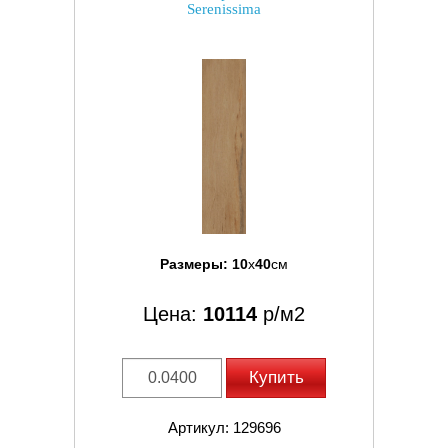
Serenissima
Размеры:
10
x
40
см
Цена:
10114
р/м2
Купить
Артикул: 129696