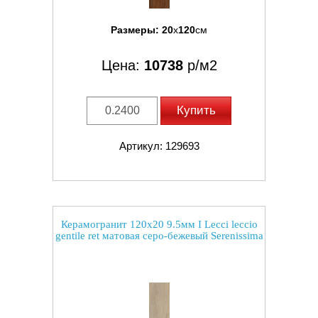
Размеры:
20
x
120
см
Цена:
10738
р/м2
Купить
Артикул: 129693
Керамогранит 120x20 9.5мм I Lecci leccio
gentile ret матовая серо-бежевый Serenissima