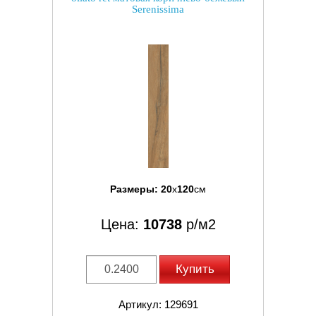
Serenissima
Размеры:
20
x
120
см
Цена:
10738
р/м2
Купить
Артикул: 129691