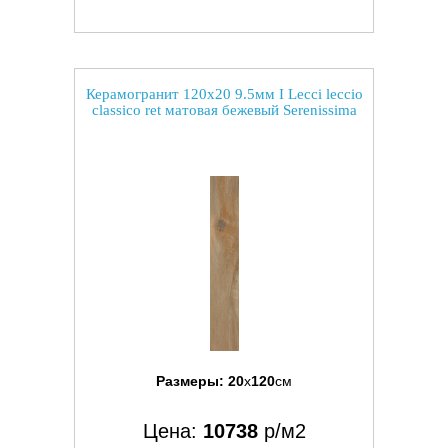
Керамогранит 120x20 9.5мм I Lecci leccio
classico ret матовая бежевый Serenissima
Размеры:
20
x
120
см
Цена:
10738
р/м2