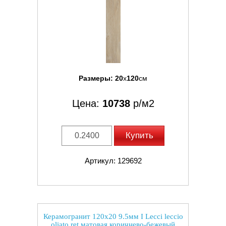
Размеры:
20
x
120
см
Цена:
10738
р/м2
Купить
Артикул: 129692
Керамогранит 120x20 9.5мм I Lecci leccio
oliato ret матовая коричнево-бежевый