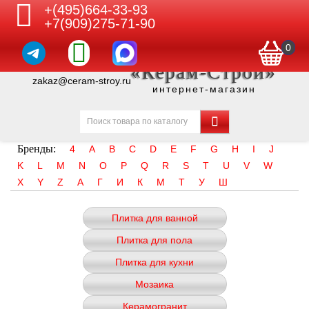
+(495)664-33-93
+7(909)275-71-90
0
«Керам-Строй»
zakaz@ceram-stroy.ru
интернет-магазин
Бренды:
4
A
B
C
D
E
F
G
H
I
J
K
L
M
N
O
P
Q
R
S
T
U
V
W
X
Y
Z
А
Г
И
К
М
Т
У
Ш
Плитка для ванной
Плитка для пола
Плитка для кухни
Мозаика
Керамогранит