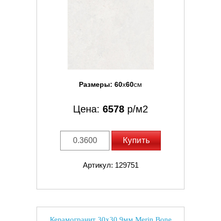
Размеры:
60
x
60
см
Цена:
6578
р/м2
Купить
Артикул: 129751
Керамогранит 30x30 9мм Merin Bone