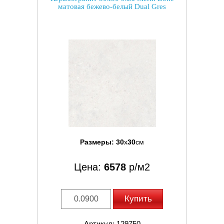
матовая бежево-белый Dual Gres
Размеры:
30
x
30
см
Цена:
6578
р/м2
Купить
Артикул: 129750