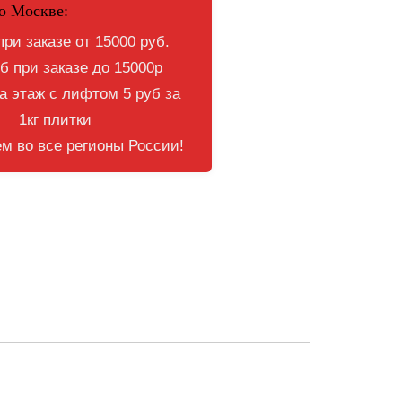
о Москве:
при заказе от 15000 руб.
б при заказе до 15000р
 этаж с лифтом 5 руб за
1кг плитки
м во все регионы России!