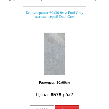
Керамогранит 60x30 9мм Enol Grey
матовая серый Dual Gres
Размеры:
30
x
60
см
Цена:
6578
р/м2