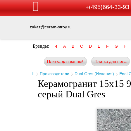
+(495)664-33-93
zakaz@ceram-stroy.ru
Бренды:
4
A
B
C
D
E
F
G
H
Плитка для ванной
Плитка для пола
Производители
Dual Gres (Испания)
Enol 
Керамогранит 15x15 9
серый Dual Gres