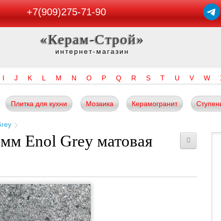
+7(909)275-71-90
«Керам-Строй»
интернет-магазин
I
J
K
L
M
N
O
P
Q
R
S
T
U
V
W
Плитка для кухни
Мозаика
Керамогранит
Ступен
Grey
мм Enol Grey матовая