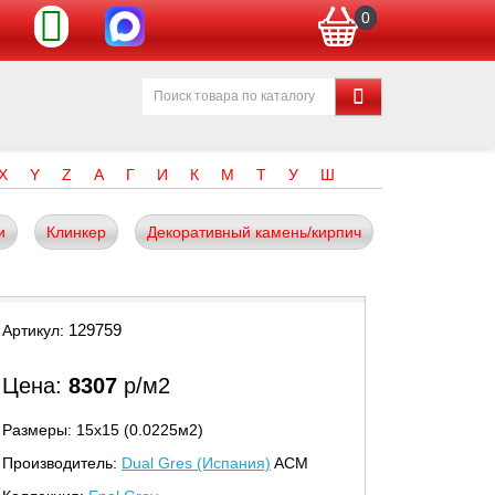
0
X
Y
Z
А
Г
И
К
М
Т
У
Ш
и
Клинкер
Декоративный камень/кирпич
129759
Артикул:
Цена:
8307
р/м2
Размеры: 15х15 (0.0225м2)
Производитель:
Dual Gres (Испания)
ACM