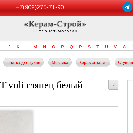
+7(909)275-71-90
«Керам-Строй»
интернет-магазин
I
J
K
L
M
N
O
P
Q
R
S
T
U
V
W
Плитка для кухни
Мозаика
Керамогранит
Ступен
Tivoli глянец белый