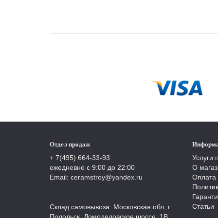
Отдел продаж
Информ
+ 7(495) 664-33-93
Услуги 
ежедневно с 9:00 до 22:00
О магаз
Email: ceramstroy@yandex.ru
Оплата 
Полити
Гаранти
Статьи
Склад самовывоза: Московская обл, г.
Подольск, Домодедовское шоссе, 1В