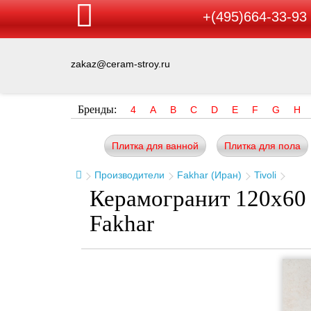
+(495)664-33-93
zakaz@ceram-stroy.ru
Бренды:
4
A
B
C
D
E
F
G
H
Плитка для ванной
Плитка для пола
Производители
Fakhar (Иран)
Tivoli
Керамогранит 120x60 
Fakhar