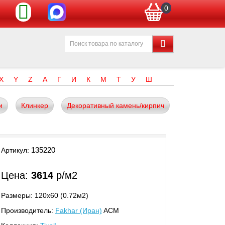
0
X
Y
Z
А
Г
И
К
М
Т
У
Ш
и
Клинкер
Декоративный камень/кирпич
135220
Артикул:
Цена:
3614
р/м2
Размеры: 120х60 (0.72м2)
Производитель:
Fakhar (Иран)
ACM