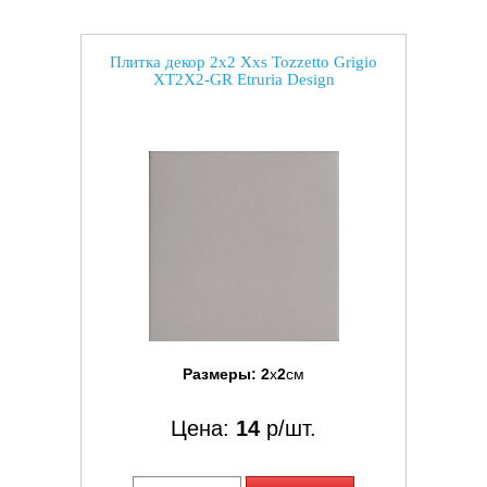
Плитка декор 2x2 Xxs Tozzetto Grigio
XT2X2-GR Etruria Design
Размеры:
2
x
2
см
Цена:
14
р/шт.