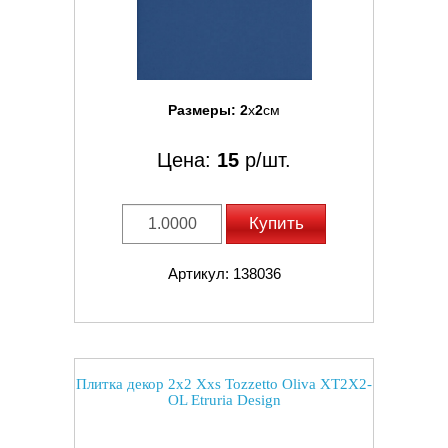
Размеры:
2
x
2
см
Цена:
15
р/шт.
Купить
Артикул: 138036
Плитка декор 2x2 Xxs Tozzetto Oliva XT2X2-
OL Etruria Design