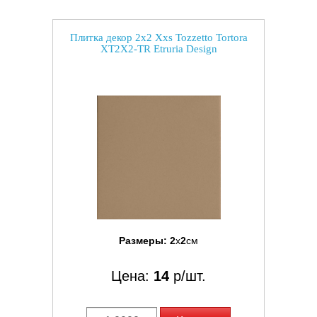
Плитка декор 2x2 Xxs Tozzetto Tortora
XT2X2-TR Etruria Design
Размеры:
2
x
2
см
Цена:
14
р/шт.