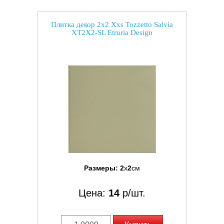
Плитка декор 2x2 Xxs Tozzetto Salvia
XT2X2-SL Etruria Design
Размеры:
2
x
2
см
Цена:
14
р/шт.