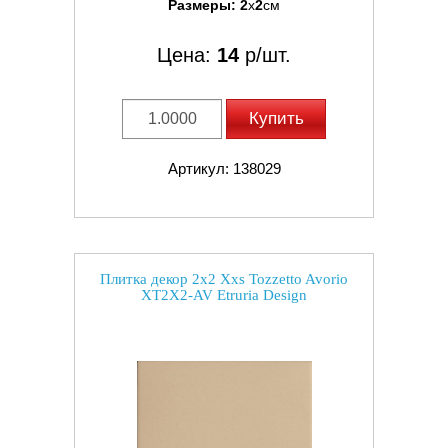
Размеры:
2
x
2
см
Цена:
14
р/шт.
Купить
Артикул: 138029
Плитка декор 2x2 Xxs Tozzetto Avorio
XT2X2-AV Etruria Design