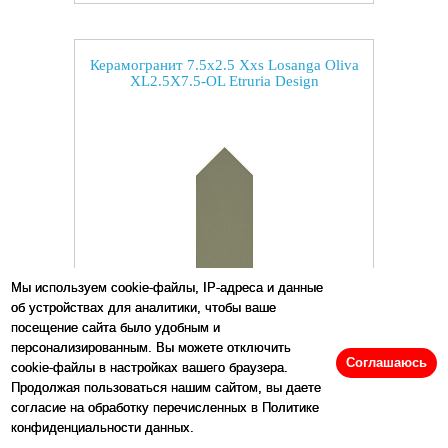
Керамогранит 7.5x2.5 Xxs Losanga Oliva
XL2.5X7.5-OL Etruria Design
Мы используем cookie-файлы, IP-адреса и данные
об устройствах для аналитики, чтобы ваше
посещение сайта было удобным и
персонализированным. Вы можете отключить
Размеры:
2.5
x
7.5
см
Соглашаюсь
cookie-файлы в настройках вашего браузера.
Продолжая пользоваться нашим сайтом, вы даете
Цена:
50
р/шт.
согласие на обработку перечисленных в Политике
конфиденциальности данных.