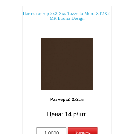
Плитка декор 2x2 Xxs Tozzetto Moro XT2X2-
MR Etruria Design
Размеры:
2
x
2
см
Цена:
14
р/шт.
Купить