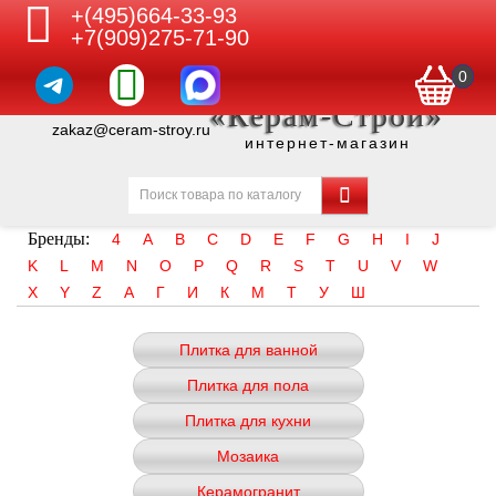
+(495)664-33-93
+7(909)275-71-90
0
«Керам-Строй»
zakaz@ceram-stroy.ru
интернет-магазин
Бренды:
4
A
B
C
D
E
F
G
H
I
J
K
L
M
N
O
P
Q
R
S
T
U
V
W
X
Y
Z
А
Г
И
К
М
Т
У
Ш
Плитка для ванной
Плитка для пола
Плитка для кухни
Мозаика
Керамогранит