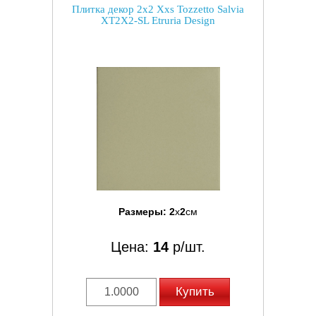
Плитка декор 2x2 Xxs Tozzetto Salvia
XT2X2-SL Etruria Design
Размеры:
2
x
2
см
Цена:
14
р/шт.
Купить