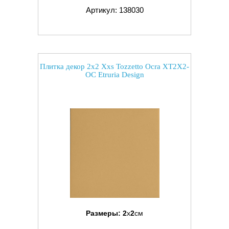
Артикул: 138030
Плитка декор 2x2 Xxs Tozzetto Ocra XT2X2-
OC Etruria Design
Размеры:
2
x
2
см