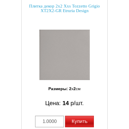
Плитка декор 2x2 Xxs Tozzetto Grigio
XT2X2-GR Etruria Design
Размеры:
2
x
2
см
Цена:
14
р/шт.
Купить