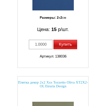
Размеры:
2
x
2
см
Цена:
15
р/шт.
Купить
Артикул: 138036
Плитка декор 2x2 Xxs Tozzetto Oliva XT2X2-
OL Etruria Design