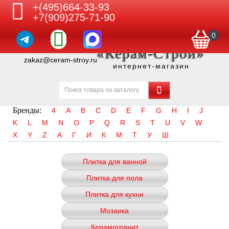
+(495)664-33-93
+7(909)275-71-90
0
«Керам-Строй»
zakaz@ceram-stroy.ru
интернет-магазин
Бренды:
4
A
B
C
D
E
F
G
H
I
J
K
L
M
N
O
P
Q
R
S
T
U
V
W
X
Y
Z
А
Г
И
К
М
Т
У
Ш
Плитка для ванной
Плитка для пола
Плитка для кухни
Мозаика
Керамогранит