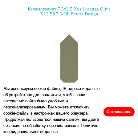
Керамогранит 7.5x2.5 Xxs Losanga Oliva
XL2.5X7.5-OL Etruria Design
Мы используем cookie-файлы, IP-адреса и данные
об устройствах для аналитики, чтобы ваше
Размеры:
2.5
x
7.5
см
посещение сайта было удобным и
персонализированным. Вы можете отключить
Цена:
50
р/шт.
Соглашаюсь
cookie-файлы в настройках вашего браузера.
Продолжая пользоваться нашим сайтом, вы даете
согласие на обработку перечисленных в Политике
конфиденциальности данных.
Купить