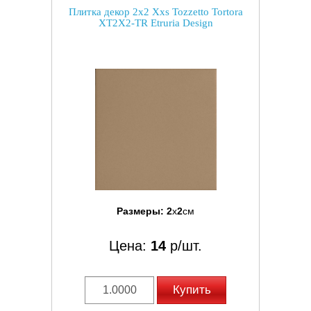
Плитка декор 2x2 Xxs Tozzetto Tortora
XT2X2-TR Etruria Design
Размеры:
2
x
2
см
Цена:
14
р/шт.
Купить