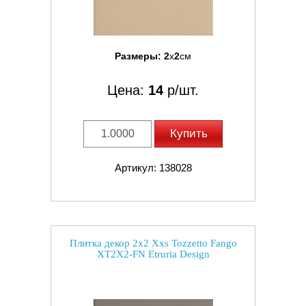
Размеры:
2
x
2
см
Цена:
14
р/шт.
Купить
Артикул: 138028
Плитка декор 2x2 Xxs Tozzetto Fango
XT2X2-FN Etruria Design