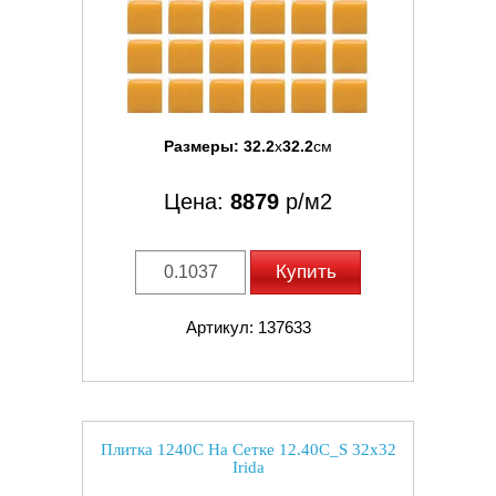
Размеры:
32.2
x
32.2
см
Цена:
8879
р/м2
Купить
Артикул: 137633
Плитка 1240C На Сетке 12.40C_S 32x32
Irida