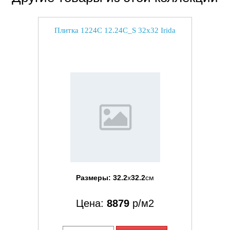
Плитка 1224C 12.24C_S 32x32 Irida
Размеры:
32.2
x
32.2
см
Цена:
8879
р/м2