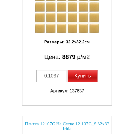
Размеры:
32.2
x
32.2
см
Цена:
8879
р/м2
Купить
Артикул: 137637
Плитка 12107C На Сетке 12.107C_S 32x32
Irida