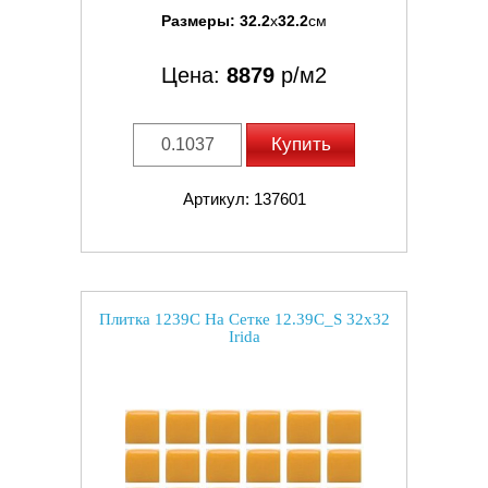
Размеры:
32.2
x
32.2
см
Цена:
8879
р/м2
Купить
Артикул: 137601
Плитка 1239C На Сетке 12.39C_S 32x32
Irida