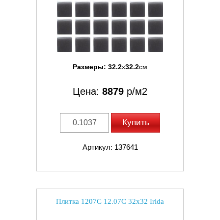
Размеры:
32.2
x
32.2
см
Цена:
8879
р/м2
Купить
Артикул: 137641
Плитка 1207C 12.07C 32x32 Irida