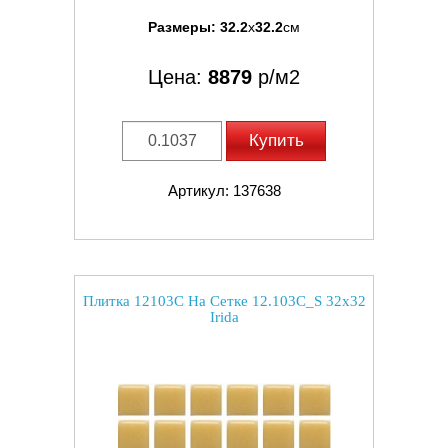
Размеры:
32.2
x
32.2
см
Цена:
8879
р/м2
Купить
Артикул: 137638
Плитка 12103C На Сетке 12.103C_S 32x32
Irida