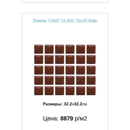
Плитка 1242C 12.42C 32x32 Irida
Размеры:
32.2
x
32.2
см
Цена:
8879
р/м2