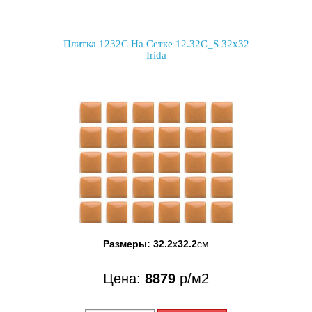
Плитка 1232C На Сетке 12.32C_S 32x32
Irida
Размеры:
32.2
x
32.2
см
Цена:
8879
р/м2