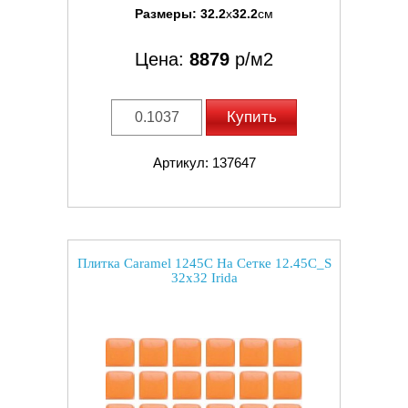
Размеры:
32.2
x
32.2
см
Цена:
8879
р/м2
Купить
Артикул: 137647
Плитка Caramel 1245C На Сетке 12.45C_S
32x32 Irida