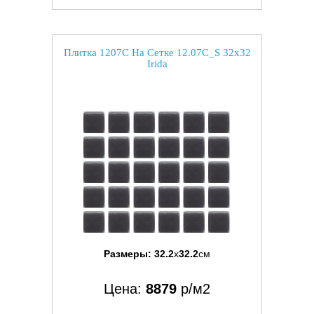
Плитка 1207C На Сетке 12.07C_S 32x32
Irida
Размеры:
32.2
x
32.2
см
Цена:
8879
р/м2