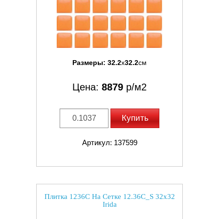
Размеры:
32.2
x
32.2
см
Цена:
8879
р/м2
Купить
Артикул: 137599
Плитка 1236C На Сетке 12.36C_S 32x32
Irida