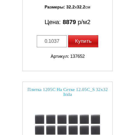
Размеры:
32.2
x
32.2
см
Цена:
8879
р/м2
Купить
Артикул: 137652
Плитка 1205C На Сетке 12.05C_S 32x32
Irida