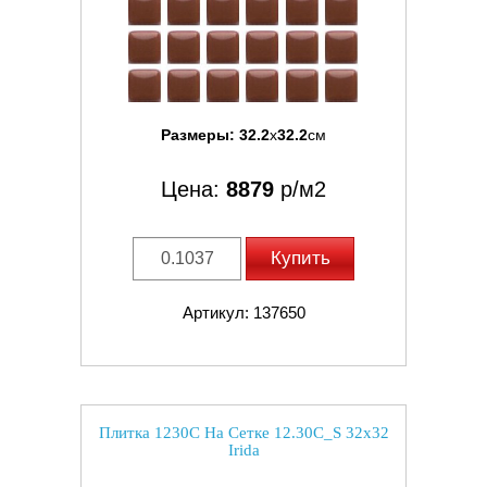
Размеры:
32.2
x
32.2
см
Цена:
8879
р/м2
Купить
Артикул: 137650
Плитка 1230C На Сетке 12.30C_S 32x32
Irida