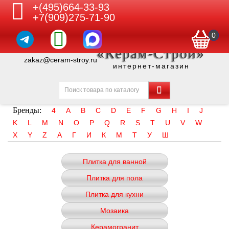
+(495)664-33-93
+7(909)275-71-90
0
«Керам-Строй»
zakaz@ceram-stroy.ru
интернет-магазин
Бренды:
4
A
B
C
D
E
F
G
H
I
J
K
L
M
N
O
P
Q
R
S
T
U
V
W
X
Y
Z
А
Г
И
К
М
Т
У
Ш
Плитка для ванной
Плитка для пола
Плитка для кухни
Мозаика
Керамогранит