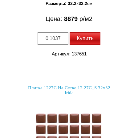
Размеры:
32.2
x
32.2
см
Цена:
8879
р/м2
Купить
Артикул: 137651
Плитка 1227C На Сетке 12.27C_S 32x32
Irida