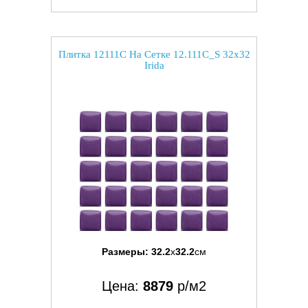
Плитка 12111C На Сетке 12.111C_S 32x32
Irida
Размеры:
32.2
x
32.2
см
Цена:
8879
р/м2