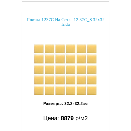
Плитка 1237C На Сетке 12.37C_S 32x32
Irida
Размеры:
32.2
x
32.2
см
Цена:
8879
р/м2