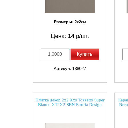
Размеры:
2
x
2
см
Цена:
14
р/шт.
Купить
Артикул: 138027
Плитка декор 2x2 Xxs Tozzetto Super
Кера
Bianco XT2X2-SBN Etruria Design
Nero