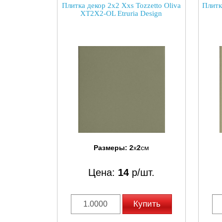
Плитка декор 2x2 Xxs Tozzetto Oliva
Плитк
XT2X2-OL Etruria Design
Размеры:
2
x
2
см
Цена:
14
р/шт.
Купить