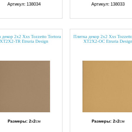
Артикул: 138034
Артикул: 138033
 декор 2x2 Xxs Tozzetto Tortora
Плитка декор 2x2 Xxs Tozzett
XT2X2-TR Etruria Design
XT2X2-OC Etruria Desig
Размеры:
2
x
2
см
Размеры:
2
x
2
см