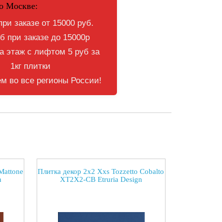
о Москве:
при заказе от 15000 руб.
б при заказе до 15000р
 этаж с лифтом 5 руб за
1кг плитки
м во все регионы России!
Mattone
Плитка декор 2x2 Xxs Tozzetto Cobalto
n
XT2X2-CB Etruria Design