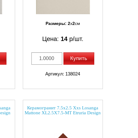
Размеры:
2
x
2
см
Цена:
14
р/шт.
Купить
Артикул: 138024
sanga
Керамогранит 7.5x2.5 Xxs Losanga
esign
Mattone XL2.5X7.5-MT Etruria Design