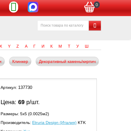
0
X
Y
Z
А
Г
И
К
М
Т
У
Ш
и
Клинкер
Декоративный камень/кирпич
137730
Артикул:
Цена:
69
р/шт.
Размеры: 5х5 (0.0025м2)
Производитель:
Etruria Design (Италия)
KTK