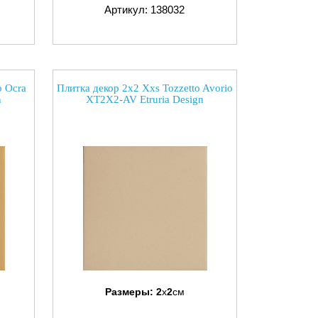
Артикул: 138032
o Ocra
Плитка декор 2x2 Xxs Tozzetto Avorio
n
XT2X2-AV Etruria Design
Размеры:
2
x
2
см