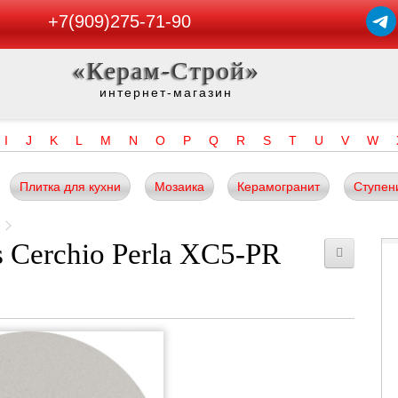
+7(909)275-71-90
«Керам-Строй»
интернет-магазин
I
J
K
L
M
N
O
P
Q
R
S
T
U
V
W
Плитка для кухни
Мозаика
Керамогранит
Ступен
 Cerchio Perla XC5-PR