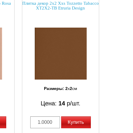
o Rosa
Плитка декор 2x2 Xxs Tozzetto Tabacco
n
XT2X2-TB Etruria Design
Размеры:
2
x
2
см
Цена:
14
р/шт.
Купить