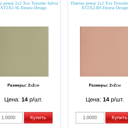
а декор 2x2 Xxs Tozzetto Salvia
Плитка декор 2x2 Xxs Tozzett
XT2X2-SL Etruria Design
XT2X2-RS Etruria Desig
Размеры:
2
x
2
см
Размеры:
2
x
2
см
Цена:
14
р/шт.
Цена:
14
р/шт.
Купить
Купить