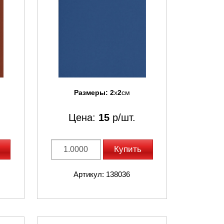
Размеры:
2
x
2
см
Цена:
15
р/шт.
Купить
Артикул: 138036