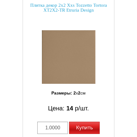
Плитка декор 2x2 Xxs Tozzetto Tortora
XT2X2-TR Etruria Design
Размеры:
2
x
2
см
Цена:
14
р/шт.
Купить