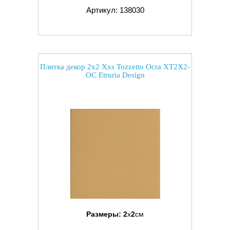
Артикул: 138030
Плитка декор 2x2 Xxs Tozzetto Ocra XT2X2-
OC Etruria Design
Размеры:
2
x
2
см