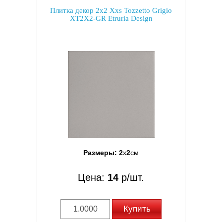
Плитка декор 2x2 Xxs Tozzetto Grigio
XT2X2-GR Etruria Design
Размеры:
2
x
2
см
Цена:
14
р/шт.
Купить