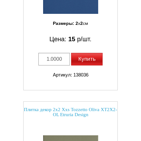
Размеры:
2
x
2
см
Цена:
15
р/шт.
Купить
Артикул: 138036
Плитка декор 2x2 Xxs Tozzetto Oliva XT2X2-
OL Etruria Design