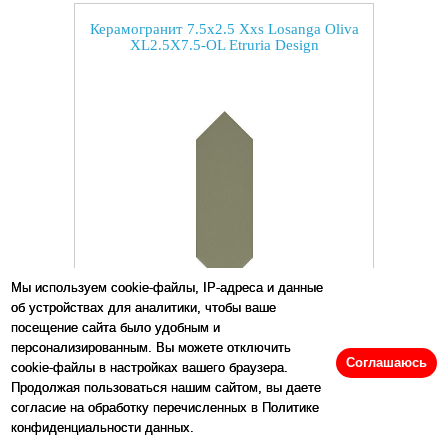
Керамогранит 7.5x2.5 Xxs Losanga Oliva
XL2.5X7.5-OL Etruria Design
Мы используем cookie-файлы, IP-адреса и данные
об устройствах для аналитики, чтобы ваше
Размеры:
2.5
x
7.5
см
посещение сайта было удобным и
персонализированным. Вы можете отключить
Цена:
50
р/шт.
Соглашаюсь
cookie-файлы в настройках вашего браузера.
Продолжая пользоваться нашим сайтом, вы даете
согласие на обработку перечисленных в Политике
конфиденциальности данных.
Купить