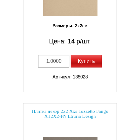
Размеры:
2
x
2
см
Цена:
14
р/шт.
Купить
Артикул: 138028
Плитка декор 2x2 Xxs Tozzetto Fango
XT2X2-FN Etruria Design