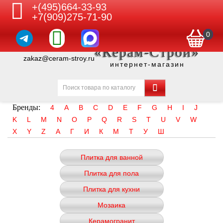
+(495)664-33-93
+7(909)275-71-90
0
«Керам-Строй»
zakaz@ceram-stroy.ru
интернет-магазин
Бренды:
4
A
B
C
D
E
F
G
H
I
J
K
L
M
N
O
P
Q
R
S
T
U
V
W
X
Y
Z
А
Г
И
К
М
Т
У
Ш
Плитка для ванной
Плитка для пола
Плитка для кухни
Мозаика
Керамогранит