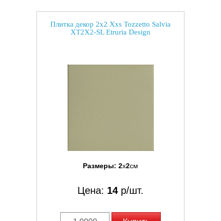
Плитка декор 2x2 Xxs Tozzetto Salvia
XT2X2-SL Etruria Design
Размеры:
2
x
2
см
Цена:
14
р/шт.