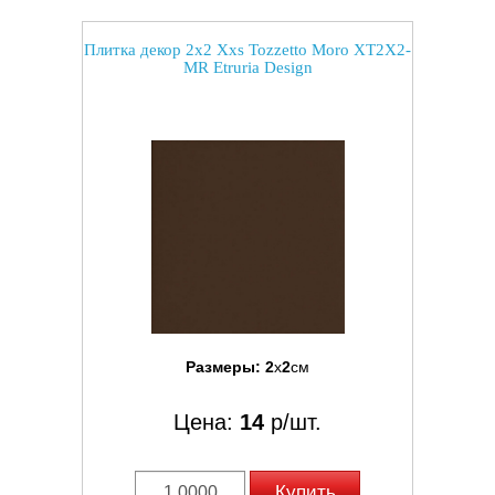
Плитка декор 2x2 Xxs Tozzetto Moro XT2X2-
MR Etruria Design
Размеры:
2
x
2
см
Цена:
14
р/шт.
Купить