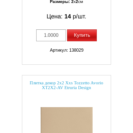
Размеры:
2
x
2
см
Цена:
14
р/шт.
Купить
Артикул: 138029
Плитка декор 2x2 Xxs Tozzetto Avorio
XT2X2-AV Etruria Design