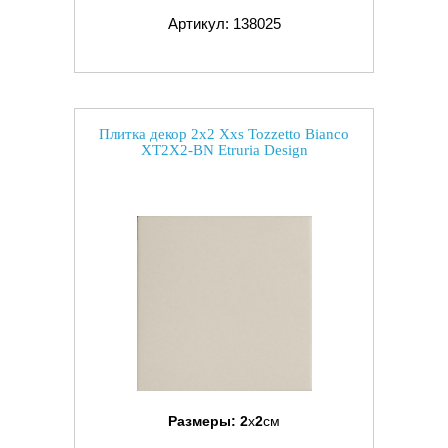
Артикул: 138025
Плитка декор 2x2 Xxs Tozzetto Bianco
XT2X2-BN Etruria Design
Размеры:
2
x
2
см