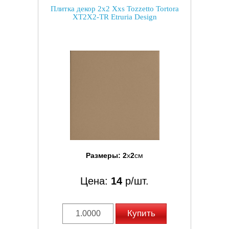
Плитка декор 2x2 Xxs Tozzetto Tortora
XT2X2-TR Etruria Design
Размеры:
2
x
2
см
Цена:
14
р/шт.
Купить