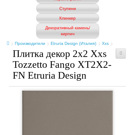
Ступени
Клинкер
Декоративный камень/
кирпич
Производители
Etruria Design (Италия)
Xxs
Плитка декор 2x2 Xxs
Tozzetto Fango XT2X2-
FN Etruria Design