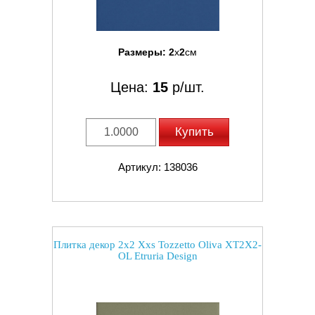
Размеры:
2
x
2
см
Цена:
15
р/шт.
Купить
Артикул: 138036
Плитка декор 2x2 Xxs Tozzetto Oliva XT2X2-
OL Etruria Design