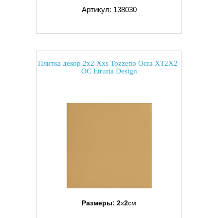
Артикул: 138030
Плитка декор 2x2 Xxs Tozzetto Ocra XT2X2-
OC Etruria Design
Размеры:
2
x
2
см