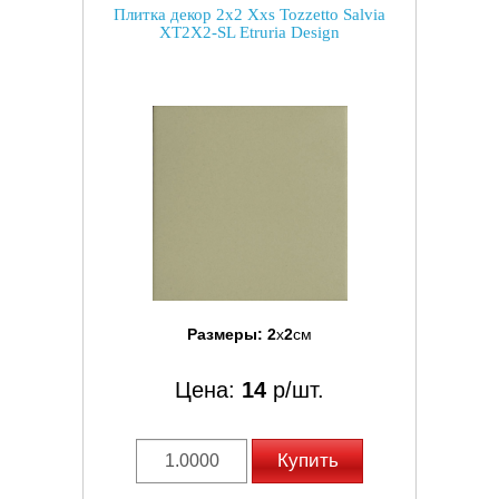
Плитка декор 2x2 Xxs Tozzetto Salvia
XT2X2-SL Etruria Design
Размеры:
2
x
2
см
Цена:
14
р/шт.
Купить