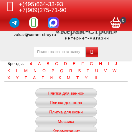
+(495)664-33-93
+7(909)275-71-90
0
«Керам-Строй»
zakaz@ceram-stroy.ru
интернет-магазин
Бренды:
4
A
B
C
D
E
F
G
H
I
J
K
L
M
N
O
P
Q
R
S
T
U
V
W
X
Y
Z
А
Г
И
К
М
Т
У
Ш
Плитка для ванной
Плитка для пола
Плитка для кухни
Мозаика
Керамогранит