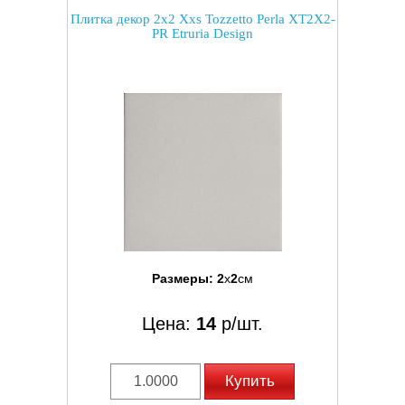
Плитка декор 2x2 Xxs Tozzetto Perla XT2X2-
PR Etruria Design
Размеры:
2
x
2
см
Цена:
14
р/шт.
Купить