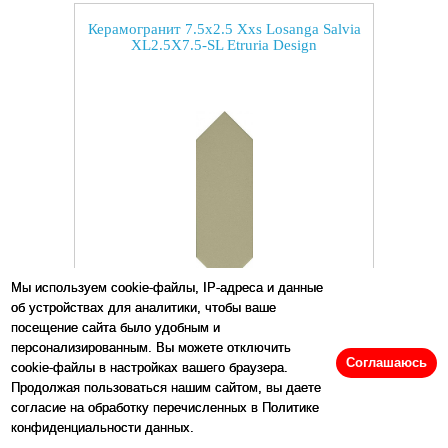
Керамогранит 7.5x2.5 Xxs Losanga Salvia
XL2.5X7.5-SL Etruria Design
Мы используем cookie-файлы, IP-адреса и данные
об устройствах для аналитики, чтобы ваше
Размеры:
2.5
x
7.5
см
посещение сайта было удобным и
персонализированным. Вы можете отключить
Цена:
50
р/шт.
Соглашаюсь
cookie-файлы в настройках вашего браузера.
Продолжая пользоваться нашим сайтом, вы даете
согласие на обработку перечисленных в Политике
конфиденциальности данных.
Купить