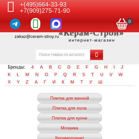
+(495)664-33-93
+7(909)275-71-90
0
«Керам-Строй»
zakaz@ceram-stroy.ru
интернет-магазин
Бренды:
4
A
B
C
D
E
F
G
H
I
J
K
L
M
N
O
P
Q
R
S
T
U
V
W
X
Y
Z
А
Г
И
К
М
Т
У
Ш
Плитка для ванной
Плитка для пола
Плитка для кухни
Мозаика
Керамогранит