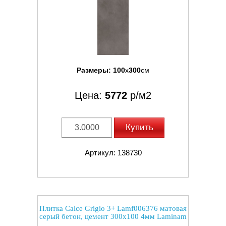
Размеры:
100
x
300
см
Цена:
5772
р/м2
Купить
Артикул: 138730
Плитка Calce Grigio 3+ Lamf006376 матовая
серый бетон, цемент 300x100 4мм Laminam