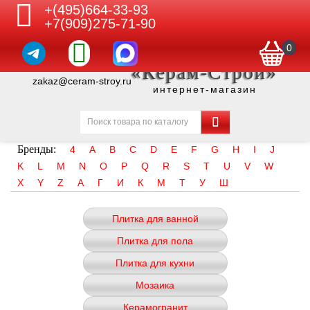
+(495)664-33-93
+7(909)275-71-90
0
«Керам-Строй»
zakaz@ceram-stroy.ru
интернет-магазин
Бренды:
4
A
B
C
D
E
F
G
H
I
J
K
L
M
N
O
P
Q
R
S
T
U
V
W
X
Y
Z
А
Г
И
К
М
Т
У
Ш
Плитка для ванной
Плитка для пола
Плитка для кухни
Мозаика
Керамогранит