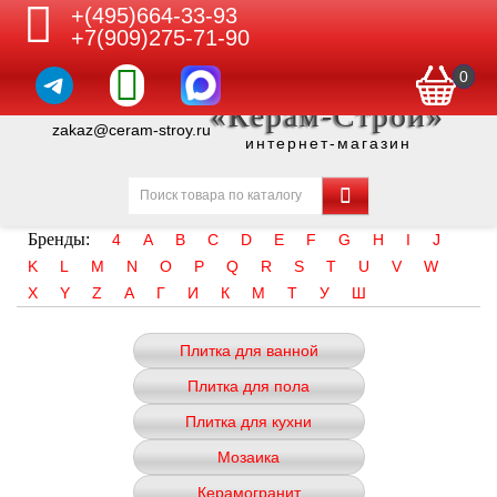
+(495)664-33-93
+7(909)275-71-90
0
«Керам-Строй»
zakaz@ceram-stroy.ru
интернет-магазин
Бренды:
4
A
B
C
D
E
F
G
H
I
J
K
L
M
N
O
P
Q
R
S
T
U
V
W
X
Y
Z
А
Г
И
К
М
Т
У
Ш
Плитка для ванной
Плитка для пола
Плитка для кухни
Мозаика
Керамогранит