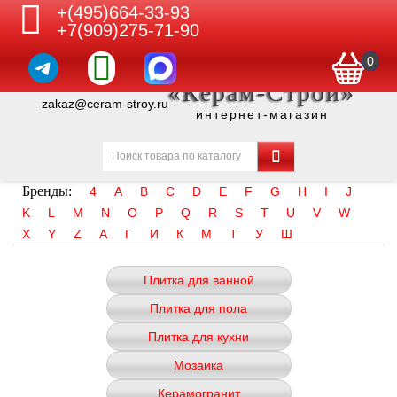
+(495)664-33-93
+7(909)275-71-90
0
«Керам-Строй»
zakaz@ceram-stroy.ru
интернет-магазин
Бренды:
4
A
B
C
D
E
F
G
H
I
J
K
L
M
N
O
P
Q
R
S
T
U
V
W
X
Y
Z
А
Г
И
К
М
Т
У
Ш
Плитка для ванной
Плитка для пола
Плитка для кухни
Мозаика
Керамогранит