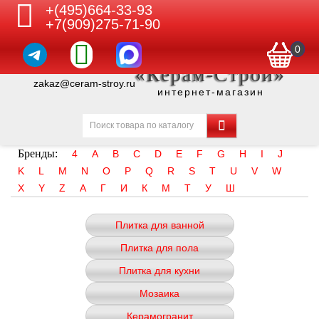
+(495)664-33-93
+7(909)275-71-90
0
«Керам-Строй»
zakaz@ceram-stroy.ru
интернет-магазин
Бренды:
4
A
B
C
D
E
F
G
H
I
J
K
L
M
N
O
P
Q
R
S
T
U
V
W
X
Y
Z
А
Г
И
К
М
Т
У
Ш
Плитка для ванной
Плитка для пола
Плитка для кухни
Мозаика
Керамогранит