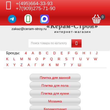
+(495)664-33-93
+7(909)275-71-90
0
«Керам-Строй»
zakaz@ceram-stroy.ru
интернет-магазин
Бренды:
4
A
B
C
D
E
F
G
H
I
J
K
L
M
N
O
P
Q
R
S
T
U
V
W
X
Y
Z
А
Г
И
К
М
Т
У
Ш
Плитка для ванной
Плитка для пола
Плитка для кухни
Мозаика
Керамогранит