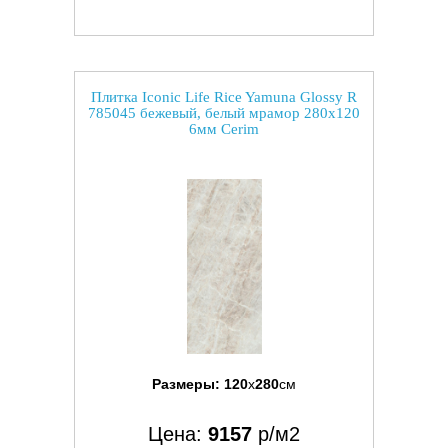
Плитка Iconic Life Rice Yamuna Glossy R
785045 бежевый, белый мрамор 280x120
6мм Cerim
Размеры:
120
x
280
см
Цена:
9157
р/м2