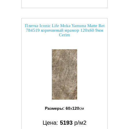
Плитка Iconic Life Moka Yamuna Matte Ret
784519 коричневый мрамор 120x60 9мм
Cerim
Размеры:
60
x
120
см
Цена:
5193
р/м2