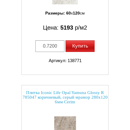
Размеры:
60
x
120
см
Цена:
5193
р/м2
Купить
Артикул: 138771
Плитка Iconic Life Opal Yamuna Glossy R
785047 коричневый, серый мрамор 280x120
6мм Cerim