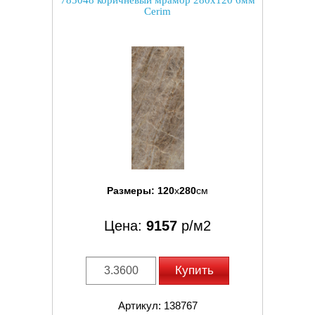
785048 коричневый мрамор 280x120 6мм
Cerim
Размеры:
120
x
280
см
Цена:
9157
р/м2
Купить
Артикул: 138767