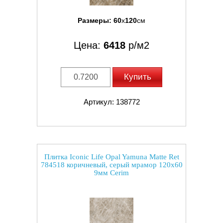
Размеры:
60
x
120
см
Цена:
6418
р/м2
Купить
Артикул: 138772
Плитка Iconic Life Opal Yamuna Matte Ret
784518 коричневый, серый мрамор 120x60
9мм Cerim