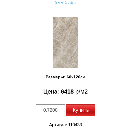
9мм Cerim
Размеры:
60
x
120
см
Цена:
6418
р/м2
Купить
Артикул: 110433