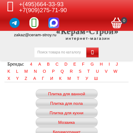
+(495)664-33-93
+7(909)275-71-90
0
«Керам-Строй»
zakaz@ceram-stroy.ru
интернет-магазин
Бренды:
4
A
B
C
D
E
F
G
H
I
J
K
L
M
N
O
P
Q
R
S
T
U
V
W
X
Y
Z
А
Г
И
К
М
Т
У
Ш
Плитка для ванной
Плитка для пола
Плитка для кухни
Мозаика
Керамогранит