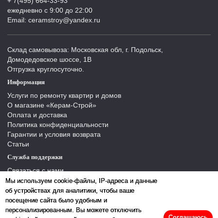
+ 7(495) 664-33-93
ежедневно с 9:00 до 22:00
Email: ceramstroy@yandex.ru
Склад самовывоза: Московская обл, г. Подольск,
Домодедовское шоссе, 1В
Отгрузка круглосуточно.
Информация
Услуги по ремонту квартир и домов
О магазине «Керам-Строй»
Оплата и доставка
Политика конфиденциальности
Гарантии и условия возврата
Статьи
Служба поддержки
Связаться с нами
Отзывы
Мы используем cookie-файлы, IP-адреса и данные
Производители
об устройствах для аналитики, чтобы ваше
Карта сайта
посещение сайта было удобным и
персонализированным. Вы можете отключить
Соглашаюсь