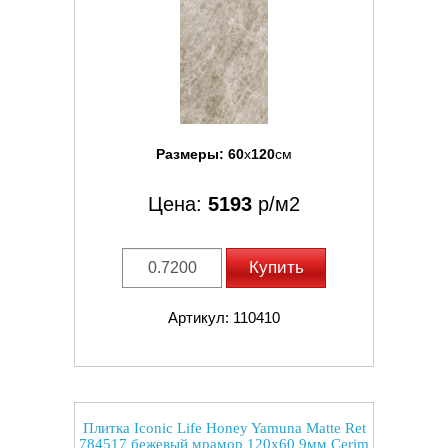
Размеры:
60
x
120
см
Цена:
5193
р/м2
Купить
Артикул: 110410
Плитка Iconic Life Honey Yamuna Matte Ret
784517 бежевый мрамор 120x60 9мм Cerim