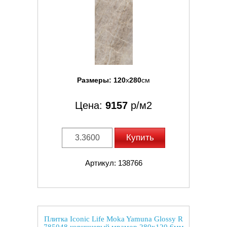
Размеры:
120
x
280
см
Цена:
9157
р/м2
Купить
Артикул: 138766
Плитка Iconic Life Moka Yamuna Glossy R