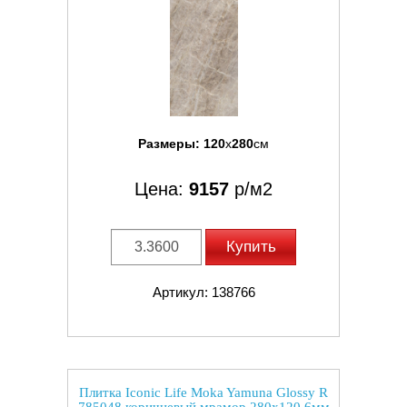
Размеры:
120
x
280
см
Цена:
9157
р/м2
Купить
Артикул: 138766
Плитка Iconic Life Moka Yamuna Glossy R