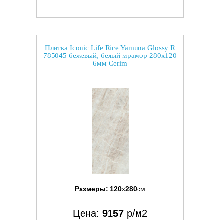
Плитка Iconic Life Rice Yamuna Glossy R
785045 бежевый, белый мрамор 280x120
6мм Cerim
Размеры:
120
x
280
см
Цена:
9157
р/м2