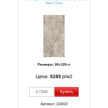
9мм Cerim
Размеры:
60
x
120
см
Цена:
5193
р/м2
Купить
Артикул: 110410