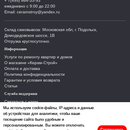
+ 7(495) 664-33-93
ежедневно с 9:00 до 22:00
Email: ceramstroy@yandex.ru
Склад самовывоза: Московская обл, г. Подольск,
Домодедовское шоссе, 1В
Отгрузка круглосуточно.
Информация
Услуги по ремонту квартир и домов
О магазине «Керам-Строй»
Оплата и доставка
Политика конфиденциальности
Гарантии и условия возврата
Статьи
Служба поддержки
Связаться с нами
Отзывы
Мы используем cookie-файлы, IP-адреса и данные
Производители
об устройствах для аналитики, чтобы ваше
Карта сайта
посещение сайта было удобным и
персонализированным. Вы можете отключить
Соглашаюсь