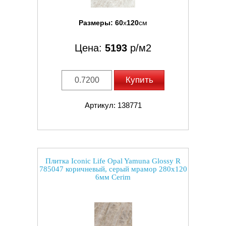
Размеры:
60
x
120
см
Цена:
5193
р/м2
Купить
Артикул: 138771
Плитка Iconic Life Opal Yamuna Glossy R
785047 коричневый, серый мрамор 280x120
6мм Cerim