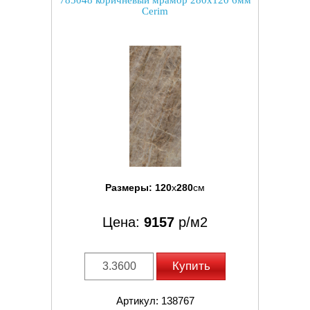
785048 коричневый мрамор 280x120 6мм
Cerim
Размеры:
120
x
280
см
Цена:
9157
р/м2
Купить
Артикул: 138767