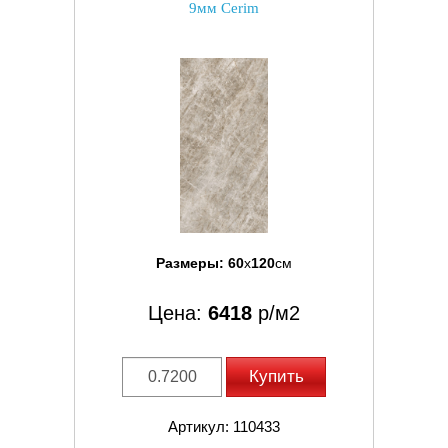
9мм Cerim
Размеры:
60
x
120
см
Цена:
6418
р/м2
Купить
Артикул: 110433