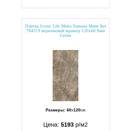
Плитка Iconic Life Moka Yamuna Matte Ret
784519 коричневый мрамор 120x60 9мм
Cerim
Размеры:
60
x
120
см
Цена:
5193
р/м2