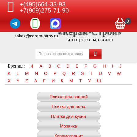
+(495)664-33-93
+7(909)275-71-90
0
«Керам-Строй»
zakaz@ceram-stroy.ru
интернет-магазин
Бренды:
4
A
B
C
D
E
F
G
H
I
J
K
L
M
N
O
P
Q
R
S
T
U
V
W
X
Y
Z
А
Г
И
К
М
Т
У
Ш
Плитка для ванной
Плитка для пола
Плитка для кухни
Мозаика
Керамогранит