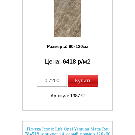
Размеры:
60
x
120
см
Цена:
6418
р/м2
Купить
Артикул: 138772
Плитка Iconic Life Opal Yamuna Matte Ret
784518 коричневый, серый мрамор 120x60