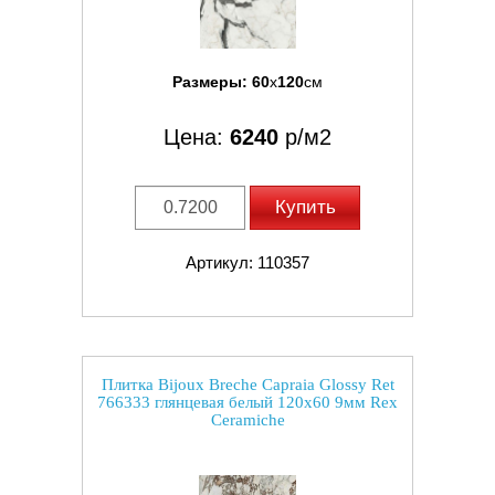
Размеры:
60
x
120
см
Цена:
6240
р/м2
Купить
Артикул: 110357
Плитка Bijoux Breche Capraia Glossy Ret
766333 глянцевая белый 120x60 9мм Rex
Ceramiche