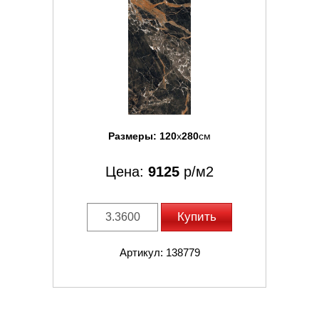
Размеры:
120
x
280
см
Цена:
9125
р/м2
Купить
Артикул: 138779