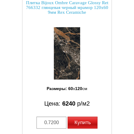
Плитка Bijoux Ombre Caravage Glossy Ret
766332 глянцевая черный мрамор 120x60
9мм Rex Ceramiche
Размеры:
60
x
120
см
Цена:
6240
р/м2
Купить