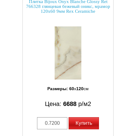
Плитка Bijoux Onyx Blanche Glossy Ret
766328 глянцевая бежевый оникс, мрамор
120x60 9мм Rex Ceramiche
Размеры:
60
x
120
см
Цена:
6688
р/м2
Купить