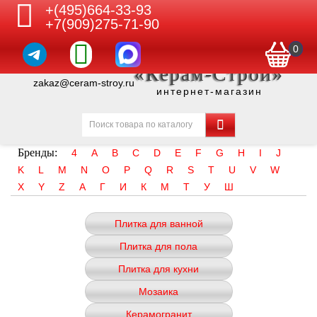
+(495)664-33-93
+7(909)275-71-90
0
«Керам-Строй»
zakaz@ceram-stroy.ru
интернет-магазин
Бренды:
4
A
B
C
D
E
F
G
H
I
J
K
L
M
N
O
P
Q
R
S
T
U
V
W
X
Y
Z
А
Г
И
К
М
Т
У
Ш
Плитка для ванной
Плитка для пола
Плитка для кухни
Мозаика
Керамогранит