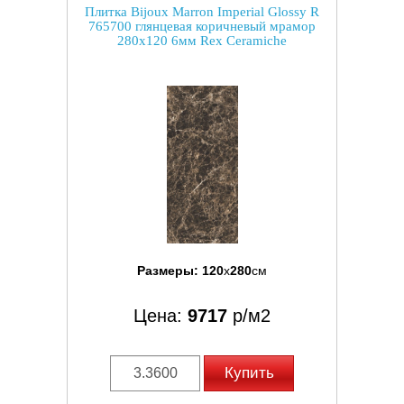
Плитка Bijoux Marron Imperial Glossy R
765700 глянцевая коричневый мрамор
280x120 6мм Rex Ceramiche
Размеры:
120
x
280
см
Цена:
9717
р/м2
Купить