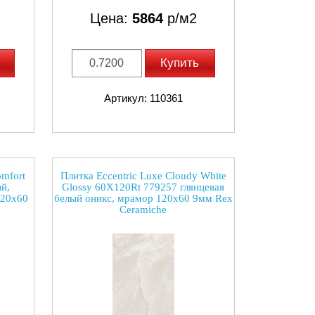
Цена:
5864
р/м2
Купить
Артикул: 110361
omfort
Плитка Eccentric Luxe Cloudy White
й,
Glossy 60X120Rt 779257 глянцевая
120x60
белый оникс, мрамор 120x60 9мм Rex
Ceramiche