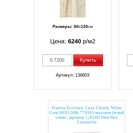
Размеры:
60
x
120
см
Цена:
6240
р/м2
Купить
Артикул: 138803
Плитка Eccentric Luxe Cloudy White
Com 60X120Rt 779265 матовая белый
оникс, мрамор 120x60 9мм Rex
Ceramiche