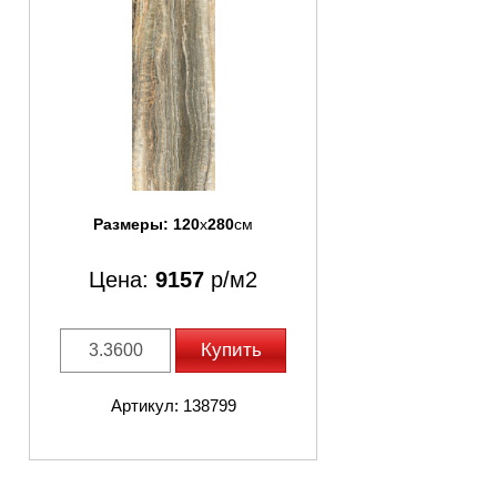
Размеры:
120
x
280
см
Цена:
9157
р/м2
Купить
Артикул: 138799