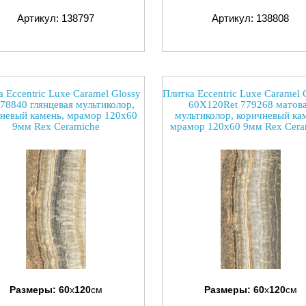
Артикул: 138797
Артикул: 138808
 Eccentric Luxe Caramel Glossy
Плитка Eccentric Luxe Caramel 
778840 глянцевая мультиколор,
60X120Ret 779268 матов
невый камень, мрамор 120x60
мультиколор, коричневый ка
9мм Rex Ceramiche
мрамор 120x60 9мм Rex Cera
Размеры:
60
x
120
см
Размеры:
60
x
120
см