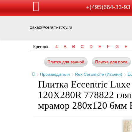
+(495)664-33-93
zakaz@ceram-stroy.ru
Бренды:
4
A
B
C
D
E
F
G
H
Плитка для ванной
Плитка для пола
Производители
Rex Ceramiche (Италия)
Ec
Плитка Eccentric Luxe
120X280R 778822 гля
мрамор 280x120 6мм 