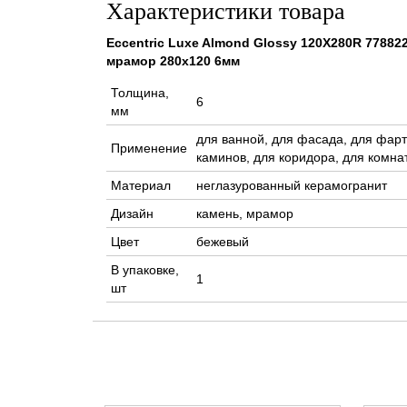
Характеристики товара
Eccentric Luxe Almond Glossy 120X280R 77882
мрамор 280x120 6мм
Толщина,
6
мм
для ванной, для фасада, для фарту
Применение
каминов, для коридора, для комнат
Материал
неглазурованный керамогранит
Дизайн
камень, мрамор
Цвет
бежевый
В упаковке,
1
шт