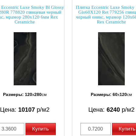
 Eccentric Luxe Smoky Bl Glossy
Плитка Eccentric Luxe Smoky 
80R 778820 глянцевая черный
Glo60X120 Ret 779256 глянц
кс, мрамор 280x120 6мм Rex
черный оникс, мрамор 120x6
Ceramiche
Rex Ceramiche
Размеры:
120
x
280
см
Размеры:
60
x
120
см
Цена:
10107
р/м2
Цена:
6240
р/м2
Купить
Купить