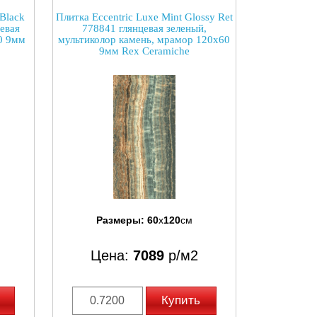
Black
Плитка Eccentric Luxe Mint Glossy Ret
евая
778841 глянцевая зеленый,
0 9мм
мультиколор камень, мрамор 120x60
9мм Rex Ceramiche
Размеры:
60
x
120
см
Цена:
7089
р/м2
Купить