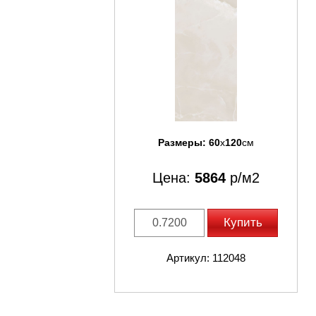
Размеры:
60
x
120
см
Цена:
5864
р/м2
Купить
Артикул: 112048