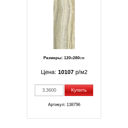
Размеры:
120
x
280
см
Цена:
10107
р/м2
Купить
Артикул: 138796