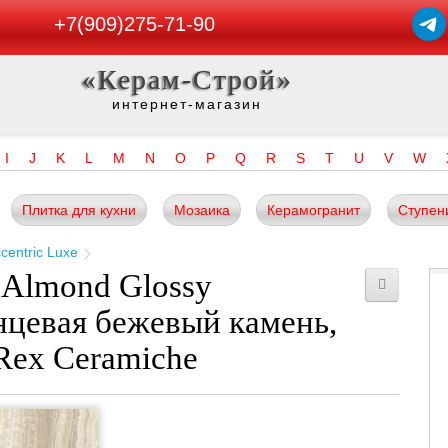
+7(909)275-71-90
«Керам-Строй»
интернет-магазин
I
J
K
L
M
N
O
P
Q
R
S
T
U
V
W
Плитка для кухни
Мозаика
Керамогранит
Ступен
centric Luxe
 Almond Glossy
нцевая бежевый камень,
Rex Ceramiche