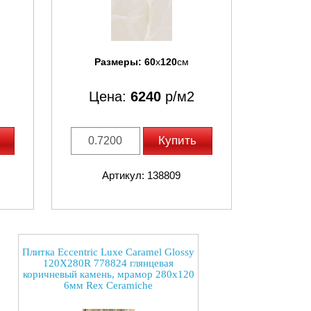
Размеры:
60
x
120
см
Цена:
6240
р/м2
Купить
Артикул: 138809
Плитка Eccentric Luxe Caramel Glossy
120X280R 778824 глянцевая
коричневый камень, мрамор 280x120
6мм Rex Ceramiche