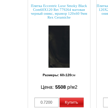
Плитка Eccentric Luxe Smoky Black
Плитка
Com60X120 Ret 779264 матовая
120X2
черный оникс, мрамор 120x60 9мм
они
Rex Ceramiche
Размеры:
60
x
120
см
Цена:
5508
р/м2
Купить