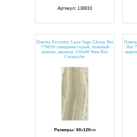
Артикул: 138810
Плитка Eccentric Luxe Sage Glossy Ret
Плитка
778839 глянцевая серый, бежевый
Ret 
камень, мрамор 120x60 9мм Rex
корич
Ceramiche
Размеры:
60
x
120
см