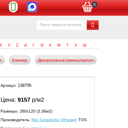
0
X
Y
Z
А
Г
И
К
М
Т
У
Ш
и
Клинкер
Декоративный камень/кирпич
138795
Артикул:
Цена:
9157
р/м2
Размеры: 280х120 (3.36м2)
Производитель:
Rex Ceramiche (Италия)
TOS