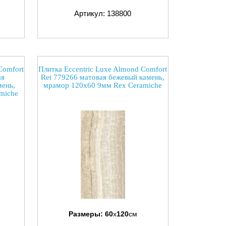
Артикул: 138800
Comfort
Плитка Eccentric Luxe Almond Comfort
ая
Ret 779266 матовая бежевый камень,
мень,
мрамор 120x60 9мм Rex Ceramiche
miche
Размеры:
60
x
120
см