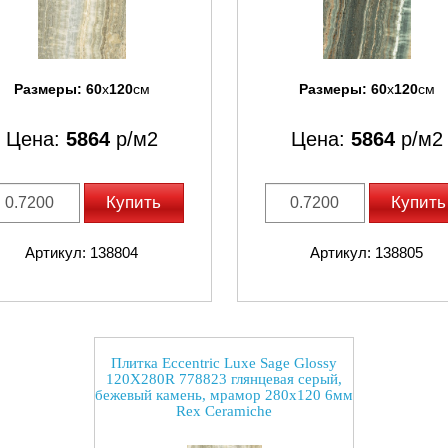
Размеры:
60
x
120
см
Размеры:
60
x
120
см
Цена:
5864
р/м2
Цена:
5864
р/м2
Купить
Купить
Артикул: 138804
Артикул: 138805
Плитка Eccentric Luxe Sage Glossy
120X280R 778823 глянцевая серый,
бежевый камень, мрамор 280x120 6мм
Rex Ceramiche