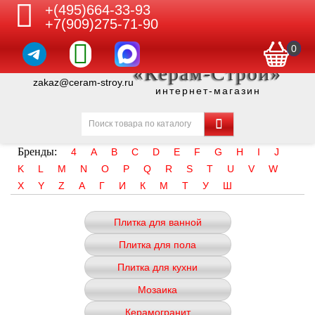
+(495)664-33-93
+7(909)275-71-90
0
«Керам-Строй»
zakaz@ceram-stroy.ru
интернет-магазин
Бренды:
4
A
B
C
D
E
F
G
H
I
J
K
L
M
N
O
P
Q
R
S
T
U
V
W
X
Y
Z
А
Г
И
К
М
Т
У
Ш
Плитка для ванной
Плитка для пола
Плитка для кухни
Мозаика
Керамогранит