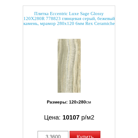
Плитка Eccentric Luxe Sage Glossy
120X280R 778823 глянцевая серый, бежевый
камень, мрамор 280x120 6мм Rex Ceramiche
Размеры:
120
x
280
см
Цена:
10107
р/м2
Купить