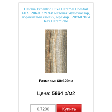
Плитка Eccentric Luxe Caramel Comfort
60X120Ret 779268 матовая мультиколор,
коричневый камень, мрамор 120x60 9мм
Rex Ceramiche
Размеры:
60
x
120
см
Цена:
5864
р/м2
Купить