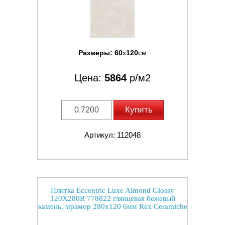
Размеры:
60
x
120
см
Цена:
5864
р/м2
Купить
Артикул: 112048
Плитка Eccentric Luxe Almond Glossy
120X280R 778822 глянцевая бежевый
камень, мрамор 280x120 6мм Rex Ceramiche