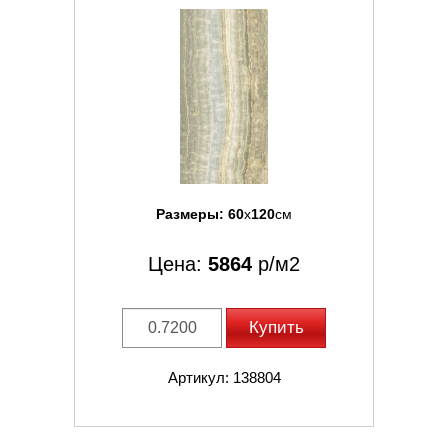
Размеры:
60
x
120
см
Цена:
5864
р/м2
Купить
Артикул: 138804