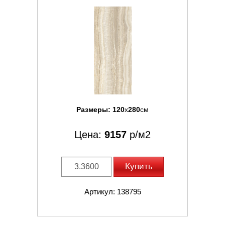
Размеры:
120
x
280
см
Цена:
9157
р/м2
Купить
Артикул: 138795