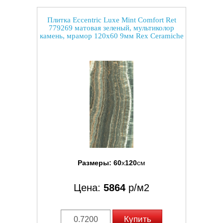
Плитка Eccentric Luxe Mint Comfort Ret
779269 матовая зеленый, мультиколор
камень, мрамор 120x60 9мм Rex Ceramiche
Размеры:
60
x
120
см
Цена:
5864
р/м2
Купить