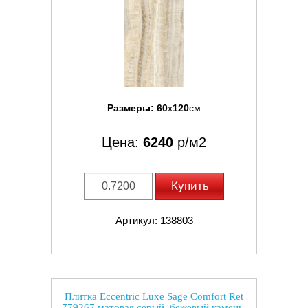
Размеры:
60
x
120
см
Цена:
6240
р/м2
Купить
Артикул: 138803
Плитка Eccentric Luxe Sage Comfort Ret
779267 матовая серый, бежевый камень,