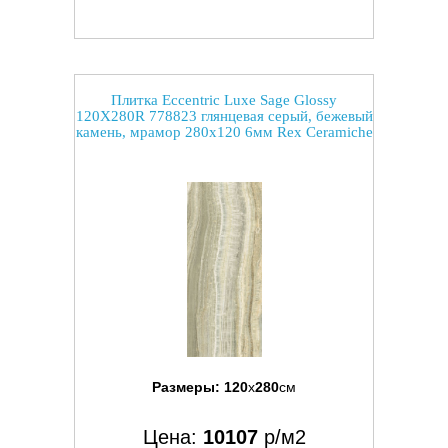
Плитка Eccentric Luxe Sage Glossy
120X280R 778823 глянцевая серый, бежевый
камень, мрамор 280x120 6мм Rex Ceramiche
Размеры:
120
x
280
см
Цена:
10107
р/м2