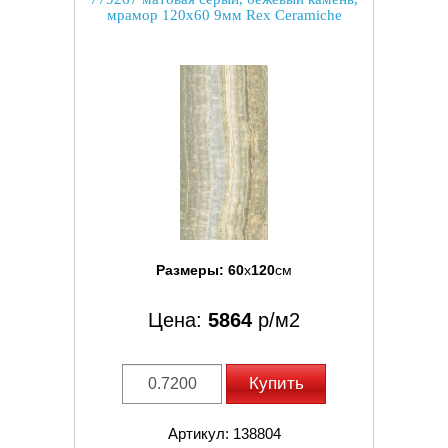
мрамор 120x60 9мм Rex Ceramiche
Размеры:
60
x
120
см
Цена:
5864
р/м2
Купить
Артикул: 138804