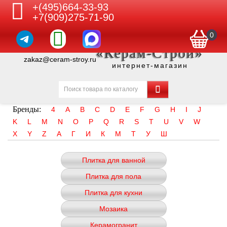
+(495)664-33-93
+7(909)275-71-90
0
«Керам-Строй»
zakaz@ceram-stroy.ru
интернет-магазин
Бренды:
4
A
B
C
D
E
F
G
H
I
J
K
L
M
N
O
P
Q
R
S
T
U
V
W
X
Y
Z
А
Г
И
К
М
Т
У
Ш
Плитка для ванной
Плитка для пола
Плитка для кухни
Мозаика
Керамогранит