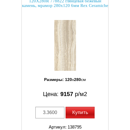
120X280R 778822 глянцевая бежевый
камень, мрамор 280x120 6мм Rex Ceramiche
Размеры:
120
x
280
см
Цена:
9157
р/м2
Купить
Артикул: 138795