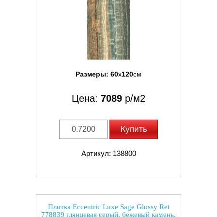
Размеры:
60
x
120
см
Цена:
7089
р/м2
Купить
Артикул: 138800
Плитка Eccentric Luxe Sage Glossy Ret
778839 глянцевая серый, бежевый камень,