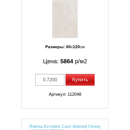
Размеры:
60
x
120
см
Цена:
5864
р/м2
Купить
Артикул: 112048
Плитка Eccentric Luxe Almond Glossy