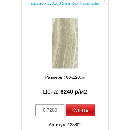
мрамор 120x60 9мм Rex Ceramiche
Размеры:
60
x
120
см
Цена:
6240
р/м2
Купить
Артикул: 138802