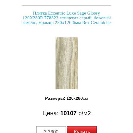
Плитка Eccentric Luxe Sage Glossy
120X280R 778823 глянцевая серый, бежевый
камень, мрамор 280x120 6мм Rex Ceramiche
Размеры:
120
x
280
см
Цена:
10107
р/м2
Купить