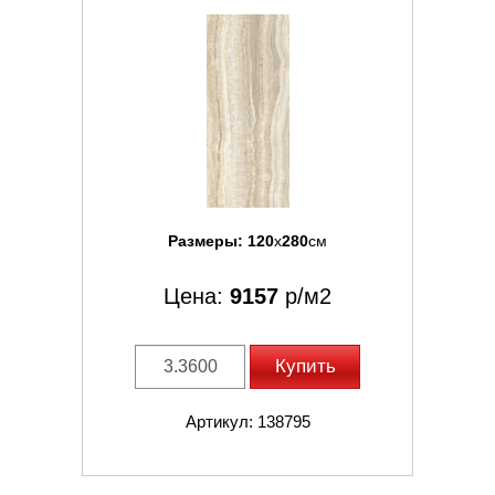
Размеры:
120
x
280
см
Цена:
9157
р/м2
Купить
Артикул: 138795