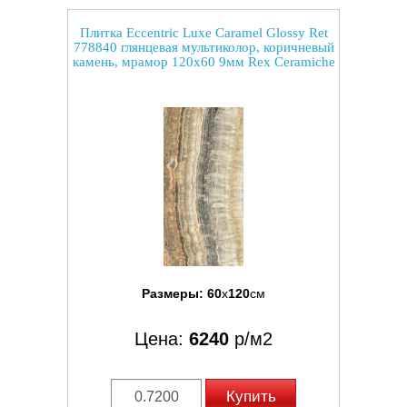
Плитка Eccentric Luxe Caramel Glossy Ret
778840 глянцевая мультиколор, коричневый
камень, мрамор 120x60 9мм Rex Ceramiche
Размеры:
60
x
120
см
Цена:
6240
р/м2
Купить