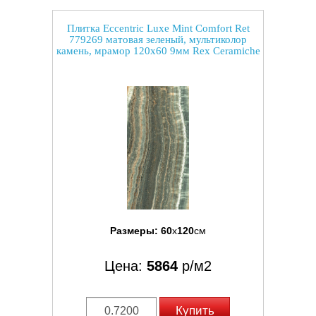
Плитка Eccentric Luxe Mint Comfort Ret
779269 матовая зеленый, мультиколор
камень, мрамор 120x60 9мм Rex Ceramiche
Размеры:
60
x
120
см
Цена:
5864
р/м2
Купить