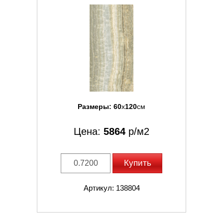
Размеры:
60
x
120
см
Цена:
5864
р/м2
Купить
Артикул: 138804