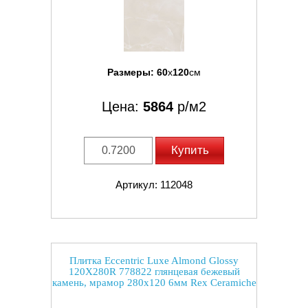
Размеры:
60
x
120
см
Цена:
5864
р/м2
Купить
Артикул: 112048
Плитка Eccentric Luxe Almond Glossy
120X280R 778822 глянцевая бежевый
камень, мрамор 280x120 6мм Rex Ceramiche