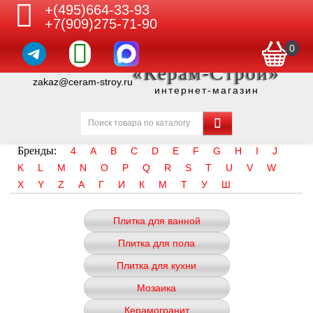
+(495)664-33-93
+7(909)275-71-90
0
«Керам-Строй»
zakaz@ceram-stroy.ru
интернет-магазин
Бренды:
4
A
B
C
D
E
F
G
H
I
J
K
L
M
N
O
P
Q
R
S
T
U
V
W
X
Y
Z
А
Г
И
К
М
Т
У
Ш
Плитка для ванной
Плитка для пола
Плитка для кухни
Мозаика
Керамогранит