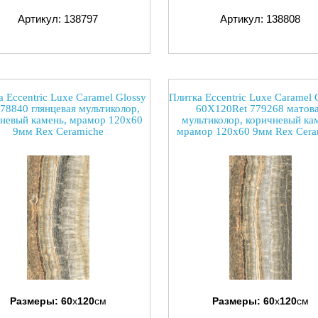
Артикул: 138797
Артикул: 138808
 Eccentric Luxe Caramel Glossy
Плитка Eccentric Luxe Caramel 
778840 глянцевая мультиколор,
60X120Ret 779268 матов
невый камень, мрамор 120x60
мультиколор, коричневый ка
9мм Rex Ceramiche
мрамор 120x60 9мм Rex Cera
Размеры:
60
x
120
см
Размеры:
60
x
120
см