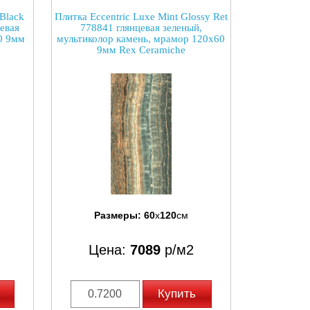
Black
Плитка Eccentric Luxe Mint Glossy Ret
евая
778841 глянцевая зеленый,
0 9мм
мультиколор камень, мрамор 120x60
9мм Rex Ceramiche
Размеры:
60
x
120
см
Цена:
7089
р/м2
Купить