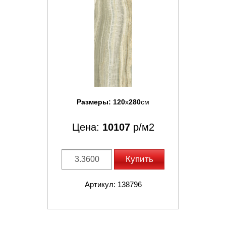
Размеры:
120
x
280
см
Цена:
10107
р/м2
Купить
Артикул: 138796