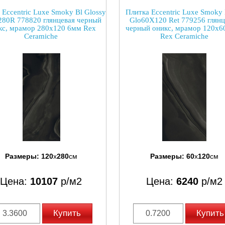
 Eccentric Luxe Smoky Bl Glossy
Плитка Eccentric Luxe Smoky 
80R 778820 глянцевая черный
Glo60X120 Ret 779256 глянц
кс, мрамор 280x120 6мм Rex
черный оникс, мрамор 120x6
Ceramiche
Rex Ceramiche
Размеры:
120
x
280
см
Размеры:
60
x
120
см
Цена:
10107
р/м2
Цена:
6240
р/м2
Купить
Купить