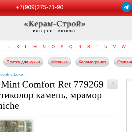
+7(909)275-71-90
«Керам-Строй»
интернет-магазин
I
J
K
L
M
N
O
P
Q
R
S
T
U
V
W
Плитка для кухни
Мозаика
Керамогранит
Ступен
centric Luxe
 Mint Comfort Ret 779269
ьтиколор камень, мрамор
miche