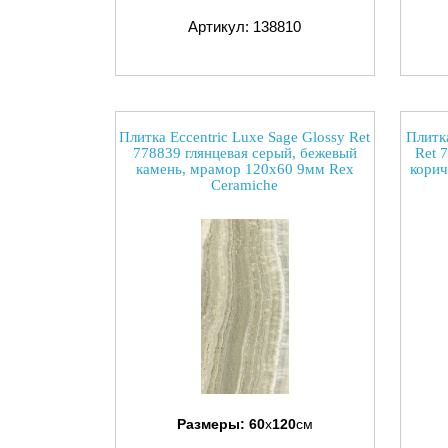
Артикул: 138810
Плитка Eccentric Luxe Sage Glossy Ret
Плитка
778839 глянцевая серый, бежевый
Ret 
камень, мрамор 120x60 9мм Rex
корич
Ceramiche
Размеры:
60
x
120
см