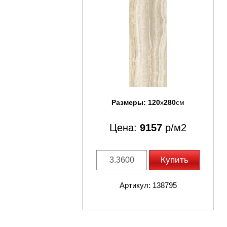
Размеры:
120
x
280
см
Цена:
9157
р/м2
Купить
Артикул: 138795