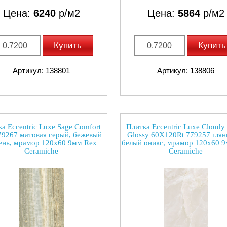
Цена:
6240
р/м2
Цена:
5864
р/м2
Купить
Купить
Артикул: 138801
Артикул: 138806
а Eccentric Luxe Sage Comfort
Плитка Eccentric Luxe Cloudy
79267 матовая серый, бежевый
Glossy 60X120Rt 779257 глян
ень, мрамор 120x60 9мм Rex
белый оникс, мрамор 120x60 
Ceramiche
Ceramiche