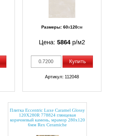
Размеры:
60
x
120
см
Цена:
5864
р/м2
Купить
Артикул: 112048
Плитка Eccentric Luxe Caramel Glossy
120X280R 778824 глянцевая
коричневый камень, мрамор 280x120
6мм Rex Ceramiche