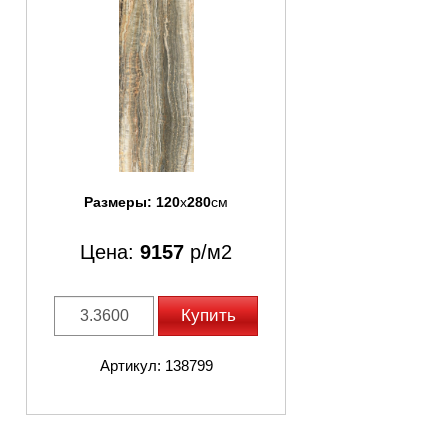
Размеры:
120
x
280
см
Цена:
9157
р/м2
Купить
Артикул: 138799