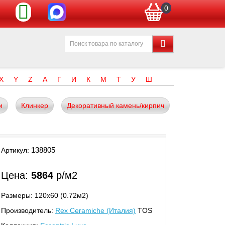
0
X
Y
Z
А
Г
И
К
М
Т
У
Ш
и
Клинкер
Декоративный камень/кирпич
138805
Артикул:
Цена:
5864
р/м2
Размеры: 120х60 (0.72м2)
Производитель:
Rex Ceramiche (Италия)
TOS