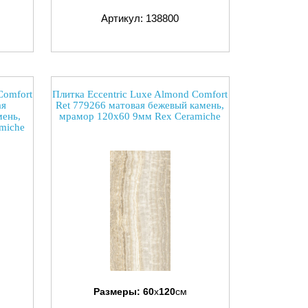
Артикул: 138800
Comfort
Плитка Eccentric Luxe Almond Comfort
ая
Ret 779266 матовая бежевый камень,
мень,
мрамор 120x60 9мм Rex Ceramiche
miche
Размеры:
60
x
120
см