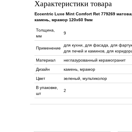
Характеристики товара
Eccentric Luxe Mint Comfort Ret 779269 матов
камень, мрамор 120x60 9мм
Толщина,
9
мм
для кухни, для фасада, для фартук
Применение
для печей и каминов, для коридора
Материал
неглазурованный керамогранит
Дизайн
камень, мрамор
Цвет
зеленый, мультиколор
В упаковке,
2
шт