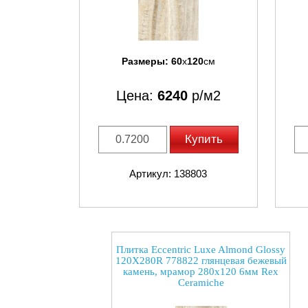
Размеры:
60
x
120
см
Цена:
6240
р/м2
Купить
Артикул: 138803
Плитка Eccentric Luxe Almond Glossy
120X280R 778822 глянцевая бежевый
камень, мрамор 280x120 6мм Rex
Ceramiche