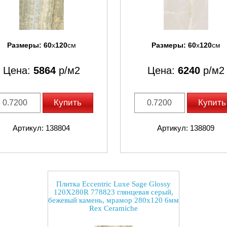
Размеры:
60
x
120
см
Размеры:
60
x
120
см
Цена:
5864
р/м2
Цена:
6240
р/м2
Купить
Купить
Артикул: 138804
Артикул: 138809
Плитка Eccentric Luxe Sage Glossy
120X280R 778823 глянцевая серый,
бежевый камень, мрамор 280x120 6мм
Rex Ceramiche