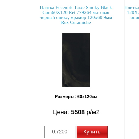
Плитка Eccentric Luxe Smoky Black
Плитка
Com60X120 Ret 779264 матовая
120X2
черный оникс, мрамор 120x60 9мм
они
Rex Ceramiche
Размеры:
60
x
120
см
Цена:
5508
р/м2
Купить