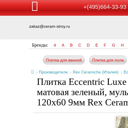
+(495)664-33-93
zakaz@ceram-stroy.ru
Бренды:
4
A
B
C
D
E
F
G
H
Плитка для ванной
Плитка для пола
Производители
Rex Ceramiche (Италия)
Ec
Плитка Eccentric Luxe
матовая зеленый, мул
120x60 9мм Rex Cera