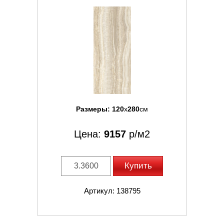
Размеры:
120
x
280
см
Цена:
9157
р/м2
Купить
Артикул: 138795