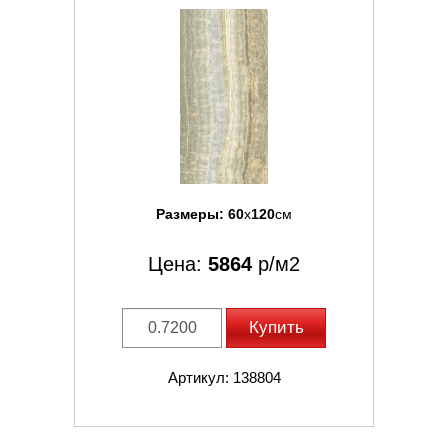
Размеры:
60
x
120
см
Цена:
5864
р/м2
Купить
Артикул: 138804