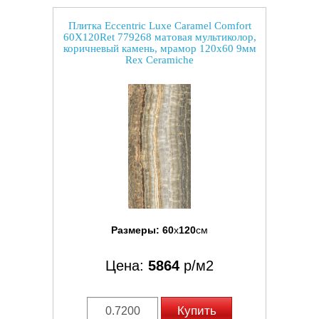
Плитка Eccentric Luxe Caramel Comfort
60X120Ret 779268 матовая мультиколор,
коричневый камень, мрамор 120x60 9мм
Rex Ceramiche
Размеры:
60
x
120
см
Цена:
5864
р/м2
Купить