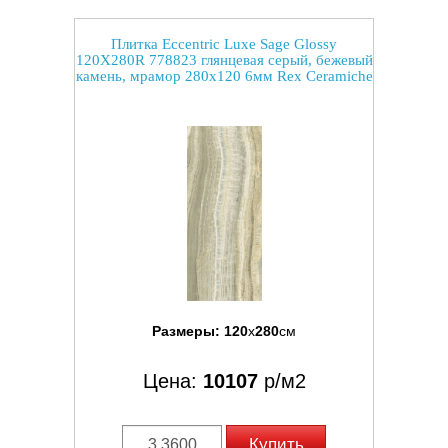
Плитка Eccentric Luxe Sage Glossy
120X280R 778823 глянцевая серый, бежевый
камень, мрамор 280x120 6мм Rex Ceramiche
Размеры:
120
x
280
см
Цена:
10107
р/м2
Купить