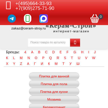
+(495)664-33-93
+7(909)275-71-90
0
«Керам-Строй»
zakaz@ceram-stroy.ru
интернет-магазин
Бренды:
4
A
B
C
D
E
F
G
H
I
J
K
L
M
N
O
P
Q
R
S
T
U
V
W
X
Y
Z
А
Г
И
К
М
Т
У
Ш
Плитка для ванной
Плитка для пола
Плитка для кухни
Мозаика
Керамогранит