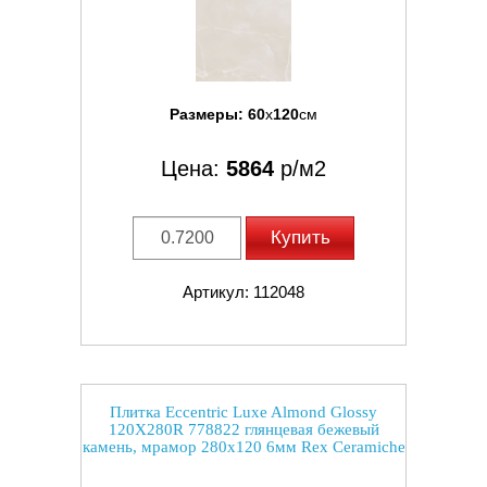
Размеры:
60
x
120
см
Цена:
5864
р/м2
Купить
Артикул: 112048
Плитка Eccentric Luxe Almond Glossy
120X280R 778822 глянцевая бежевый
камень, мрамор 280x120 6мм Rex Ceramiche