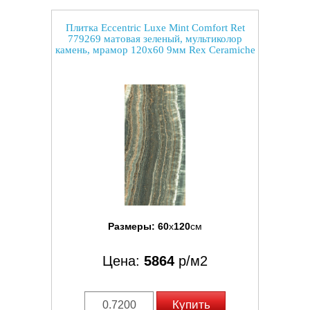
Плитка Eccentric Luxe Mint Comfort Ret
779269 матовая зеленый, мультиколор
камень, мрамор 120x60 9мм Rex Ceramiche
Размеры:
60
x
120
см
Цена:
5864
р/м2
Купить