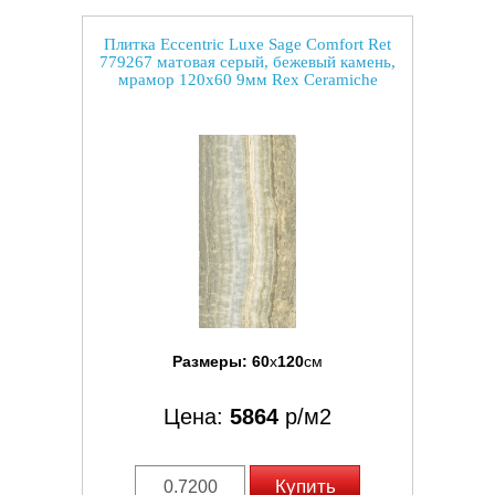
Плитка Eccentric Luxe Sage Comfort Ret
779267 матовая серый, бежевый камень,
мрамор 120x60 9мм Rex Ceramiche
Размеры:
60
x
120
см
Цена:
5864
р/м2
Купить