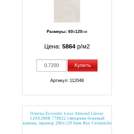
Размеры:
60
x
120
см
Цена:
5864
р/м2
Купить
Артикул: 112048
Плитка Eccentric Luxe Almond Glossy
120X280R 778822 глянцевая бежевый
камень, мрамор 280x120 6мм Rex Ceramiche