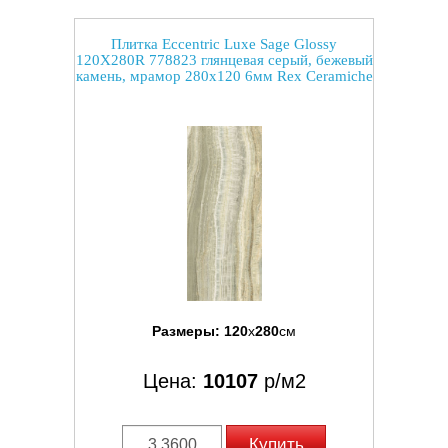
Плитка Eccentric Luxe Sage Glossy
120X280R 778823 глянцевая серый, бежевый
камень, мрамор 280x120 6мм Rex Ceramiche
Размеры:
120
x
280
см
Цена:
10107
р/м2
Купить