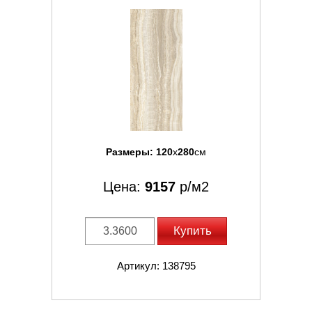
Размеры:
120
x
280
см
Цена:
9157
р/м2
Купить
Артикул: 138795