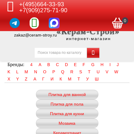
+(495)664-33-93
+7(909)275-71-90
0
«Керам-Строй»
zakaz@ceram-stroy.ru
интернет-магазин
Бренды:
4
A
B
C
D
E
F
G
H
I
J
K
L
M
N
O
P
Q
R
S
T
U
V
W
X
Y
Z
А
Г
И
К
М
Т
У
Ш
Плитка для ванной
Плитка для пола
Плитка для кухни
Мозаика
Керамогранит