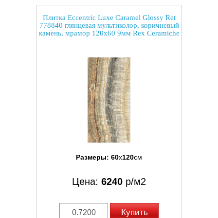
Плитка Eccentric Luxe Caramel Glossy Ret
778840 глянцевая мультиколор, коричневый
камень, мрамор 120x60 9мм Rex Ceramiche
Размеры:
60
x
120
см
Цена:
6240
р/м2
Купить