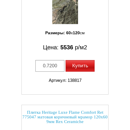
Размеры:
60
x
120
см
Цена:
5536
р/м2
Купить
Артикул: 138817
Плитка Heritage Luxe Flame Comfort Ret
775047 матовая коричневый мрамор 120x60
9мм Rex Ceramiche