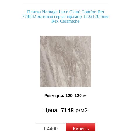
Плитка Heritage Luxe Cloud Comfort Ret
774832 матовая серый мрамор 120x120 6мм
Rex Ceramiche
Размеры:
120
x
120
см
Цена:
7148
р/м2
Купить