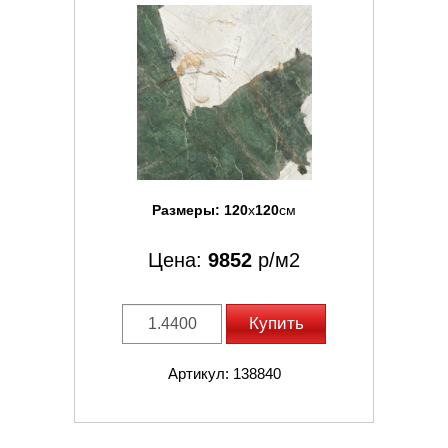
Размеры:
120
x
120
см
Цена:
9852
р/м2
Купить
Артикул: 138840