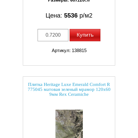
Размеры:
60
x
120
см
Цена:
5536
р/м2
Купить
Артикул: 138815
Плитка Heritage Luxe Emerald Comfort R
775045 матовая зеленый мрамор 120x60
9мм Rex Ceramiche