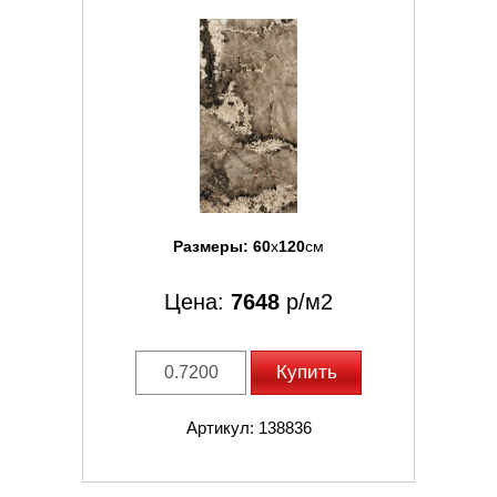
Размеры:
60
x
120
см
Цена:
7648
р/м2
Купить
Артикул: 138836