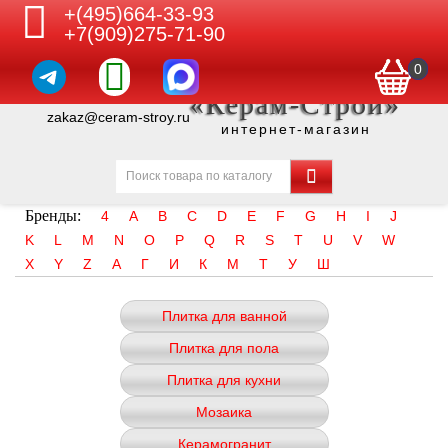
+(495)664-33-93
+7(909)275-71-90
0
«Керам-Строй»
zakaz@ceram-stroy.ru
интернет-магазин
Бренды:
4
A
B
C
D
E
F
G
H
I
J
K
L
M
N
O
P
Q
R
S
T
U
V
W
X
Y
Z
А
Г
И
К
М
Т
У
Ш
Плитка для ванной
Плитка для пола
Плитка для кухни
Мозаика
Керамогранит