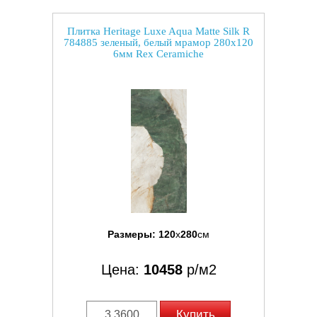
Плитка Heritage Luxe Aqua Matte Silk R
784885 зеленый, белый мрамор 280x120
6мм Rex Ceramiche
Размеры:
120
x
280
см
Цена:
10458
р/м2
Купить