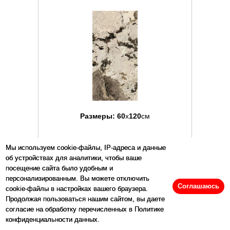
Размеры:
60
x
120
см
Цена:
5536
р/м2
Мы используем cookie-файлы, IP-адреса и данные
об устройствах для аналитики, чтобы ваше
посещение сайта было удобным и
Купить
персонализированным. Вы можете отключить
Соглашаюсь
cookie-файлы в настройках вашего браузера.
Продолжая пользоваться нашим сайтом, вы даете
Артикул: 138816
согласие на обработку перечисленных в Политике
конфиденциальности данных.