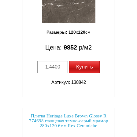
Размеры:
120
x
120
см
Цена:
9852
р/м2
Купить
Артикул: 138842
Плитка Heritage Luxe Brown Glossy R
774698 глянцевая темно-серый мрамор
280x120 6мм Rex Ceramiche