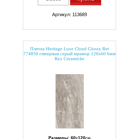
Артикул: 113689
Плитка Heritage Luxe Cloud Glossy Ret
774850 глянцевая серый мрамор 120x60 6мм
Rex Ceramiche
Размеры:
60
x
120
см