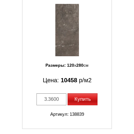
Размеры:
120
x
280
см
Цена:
10458
р/м2
Купить
Артикул: 138839