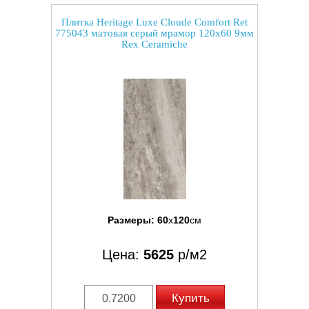
Плитка Heritage Luxe Cloude Comfort Ret
775043 матовая серый мрамор 120x60 9мм
Rex Ceramiche
Размеры:
60
x
120
см
Цена:
5625
р/м2
Купить