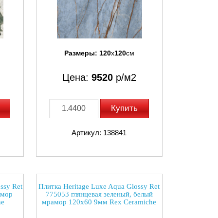
Размеры:
120
x
120
см
Цена:
9520
р/м2
Купить
Артикул: 138841
ssy Ret
Плитка Heritage Luxe Aqua Glossy Ret
амор
775053 глянцевая зеленый, белый
he
мрамор 120x60 9мм Rex Ceramiche