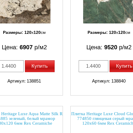
Размеры:
120
x
120
см
Размеры:
120
x
120
см
Цена:
6907
р/м2
Цена:
9520
р/м2
Купить
Купить
Артикул: 138851
Артикул: 138840
 Heritage Luxe Aqua Matte Silk R
Плитка Heritage Luxe Cloud Glo
885 зеленый, белый мрамор
774850 глянцевая серый мр
80x120 6мм Rex Ceramiche
120x60 6мм Rex Ceramic