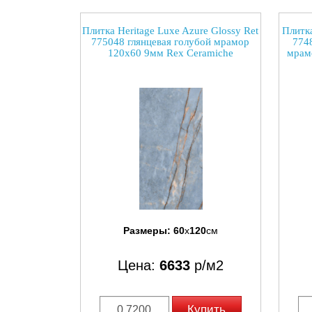
Плитка Heritage Luxe Azure Glossy Ret
Плитка
775048 глянцевая голубой мрамор
7748
120x60 9мм Rex Ceramiche
мрам
Размеры:
60
x
120
см
Цена:
6633
р/м2
Купить