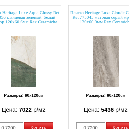
 Heritage Luxe Aqua Glossy Ret
Плитка Heritage Luxe Cloude C
56 глянцевая зеленый, белый
Ret 775043 матовая серый м
ор 120x60 6мм Rex Ceramiche
120x60 9мм Rex Ceramic
Размеры:
60
x
120
см
Размеры:
60
x
120
см
Цена:
7022
р/м2
Цена:
5436
р/м2
Купить
Купить