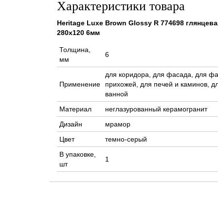
Характеристики товара
Heritage Luxe Brown Glossy R 774698 глянце
280x120 6мм
Толщина,
6
мм
для коридора, для фасада, для фа
Применение
прихожей, для печей и каминов, дл
ванной
Материал
неглазурованный керамогранит
Дизайн
мрамор
Цвет
темно-серый
В упаковке,
1
шт