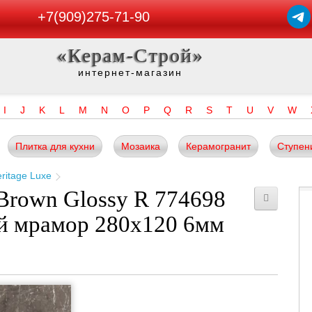
+7(909)275-71-90
«Керам-Строй»
интернет-магазин
I
J
K
L
M
N
O
P
Q
R
S
T
U
V
W
Плитка для кухни
Мозаика
Керамогранит
Ступен
ritage Luxe
 Brown Glossy R 774698
ый мрамор 280x120 6мм