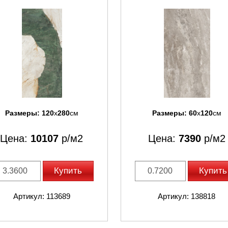
Размеры:
120
x
280
см
Размеры:
60
x
120
см
Цена:
10107
р/м2
Цена:
7390
р/м2
Купить
Купить
Артикул: 113689
Артикул: 138818