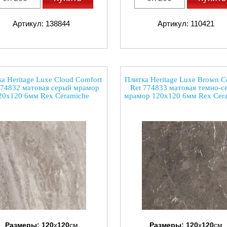
Артикул: 138844
Артикул: 110421
а Heritage Luxe Cloud Comfort
Плитка Heritage Luxe Brown C
774832 матовая серый мрамор
Ret 774833 матовая темно-с
20x120 6мм Rex Ceramiche
мрамор 120x120 6мм Rex Cer
Размеры:
120
x
120
см
Размеры:
120
x
120
см