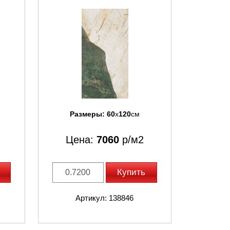
Размеры:
60
x
120
см
Цена:
7060
р/м2
Купить
Артикул: 138846