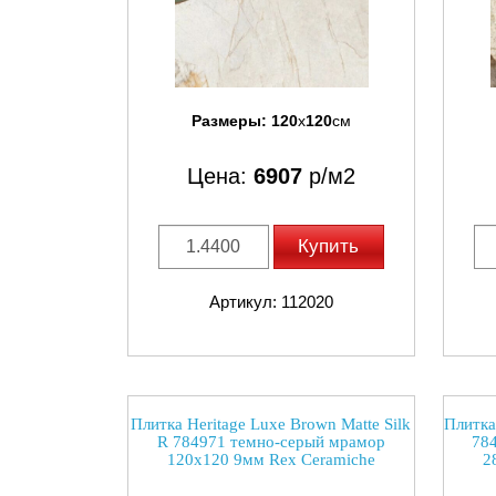
Размеры:
120
x
120
см
Цена:
6907
р/м2
Купить
Артикул: 112020
Плитка Heritage Luxe Brown Matte Silk
Плитка
R 784971 темно-серый мрамор
784
120x120 9мм Rex Ceramiche
2