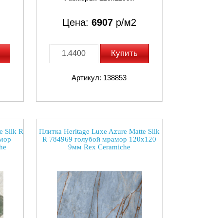
Цена:
6907
р/м2
Купить
Артикул: 138853
 Silk R
Плитка Heritage Luxe Azure Matte Silk
амор
R 784969 голубой мрамор 120x120
he
9мм Rex Ceramiche