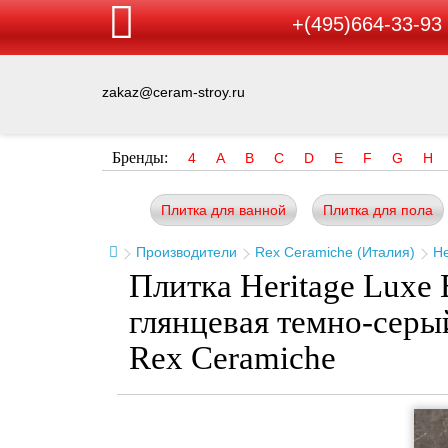
+(495)664-33-93
zakaz@ceram-stroy.ru
Бренды:
4
A
B
C
D
E
F
G
H
Плитка для ванной
Плитка для пола
Производители
Rex Ceramiche (Италия)
He
Плитка Heritage Luxe
глянцевая темно-сер
Rex Ceramiche