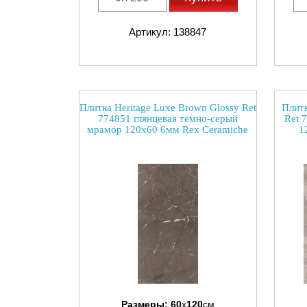
Артикул: 138847
Плитка Heritage Luxe Brown Glossy Ret
Плитк
774851 глянцевая темно-серый
Ret 
мрамор 120x60 6мм Rex Ceramiche
1
Размеры:
60
x
120
см