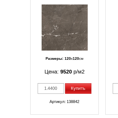
Размеры:
120
x
120
см
Цена:
9520
р/м2
Купить
Артикул: 138842