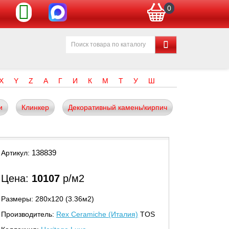
0
X
Y
Z
А
Г
И
К
М
Т
У
Ш
и
Клинкер
Декоративный камень/кирпич
138839
Артикул:
Цена:
10107
р/м2
Размеры: 280х120 (3.36м2)
Производитель:
Rex Ceramiche (Италия)
TOS