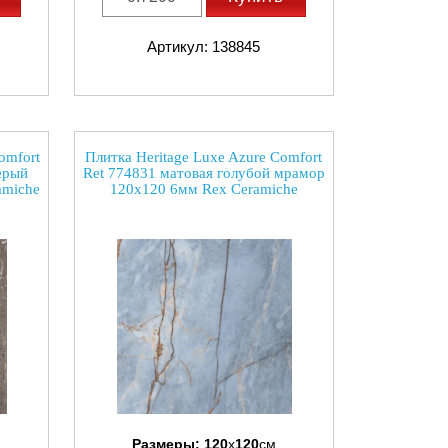
Артикул: 138845
omfort
Плитка Heritage Luxe Azure Comfort
ерый
Ret 774831 матовая голубой мрамор
amiche
120x120 6мм Rex Ceramiche
Размеры:
120
x
120
см