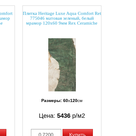
omfort
Плитка Heritage Luxe Aqua Comfort Ret
рамор
775046 матовая зеленый, белый
he
мрамор 120x60 9мм Rex Ceramiche
Размеры:
60
x
120
см
Цена:
5436
р/м2
Купить