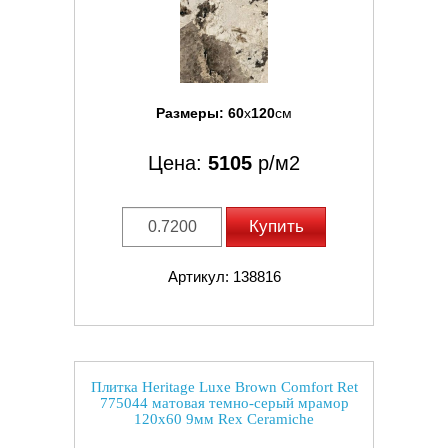
Размеры:
60
x
120
см
Цена:
5105
р/м2
Купить
Артикул: 138816
Плитка Heritage Luxe Brown Comfort Ret
775044 матовая темно-серый мрамор
120x60 9мм Rex Ceramiche