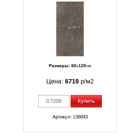
Размеры:
60
x
120
см
Цена:
6719
р/м2
Купить
Артикул: 138843