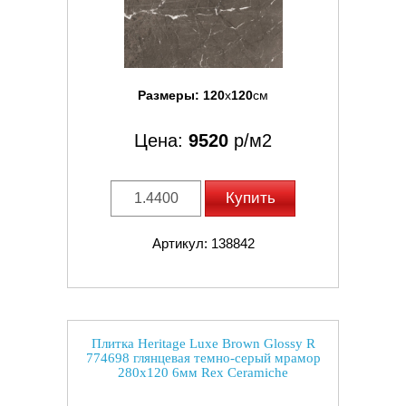
Размеры:
120
x
120
см
Цена:
9520
р/м2
Купить
Артикул: 138842
Плитка Heritage Luxe Brown Glossy R
774698 глянцевая темно-серый мрамор
280x120 6мм Rex Ceramiche