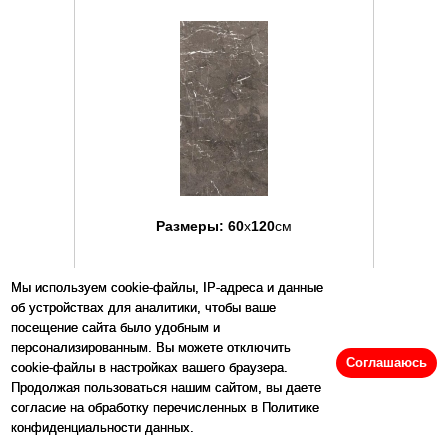
Размеры:
60
x
120
см
Цена:
5105
р/м2
Мы используем cookie-файлы, IP-адреса и данные
об устройствах для аналитики, чтобы ваше
посещение сайта было удобным и
Купить
персонализированным. Вы можете отключить
Соглашаюсь
cookie-файлы в настройках вашего браузера.
Продолжая пользоваться нашим сайтом, вы даете
Артикул: 138815
согласие на обработку перечисленных в Политике
конфиденциальности данных.