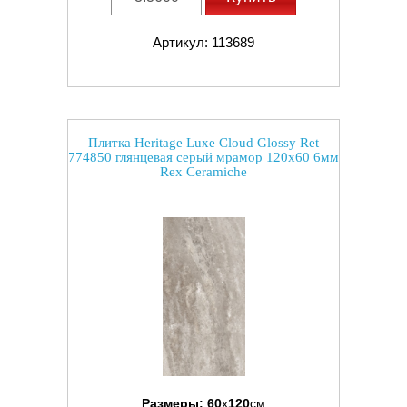
Артикул: 113689
Плитка Heritage Luxe Cloud Glossy Ret
774850 глянцевая серый мрамор 120x60 6мм
Rex Ceramiche
Размеры:
60
x
120
см