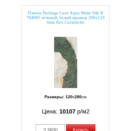
Плитка Heritage Luxe Aqua Matte Silk R
784885 зеленый, белый мрамор 280x120
6мм Rex Ceramiche
Размеры:
120
x
280
см
Цена:
10107
р/м2
Купить