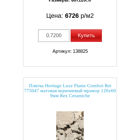
Размеры:
60
x
120
см
Цена:
6726
р/м2
Купить
Артикул: 138825
Плитка Heritage Luxe Flame Comfort Ret
775047 матовая коричневый мрамор 120x60
9мм Rex Ceramiche