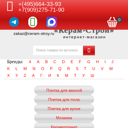
+(495)664-33-93
+7(909)275-71-90
0
«Керам-Строй»
zakaz@ceram-stroy.ru
интернет-магазин
Бренды:
4
A
B
C
D
E
F
G
H
I
J
K
L
M
N
O
P
Q
R
S
T
U
V
W
X
Y
Z
А
Г
И
К
М
Т
У
Ш
Плитка для ванной
Плитка для пола
Плитка для кухни
Мозаика
Керамогранит