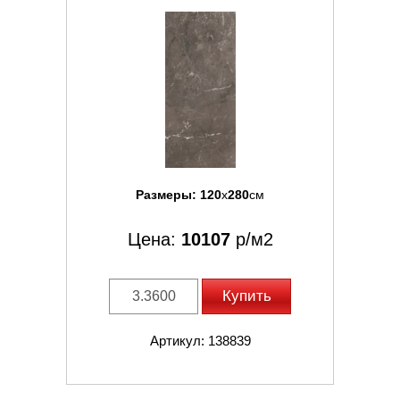
Размеры:
120
x
280
см
Цена:
10107
р/м2
Купить
Артикул: 138839