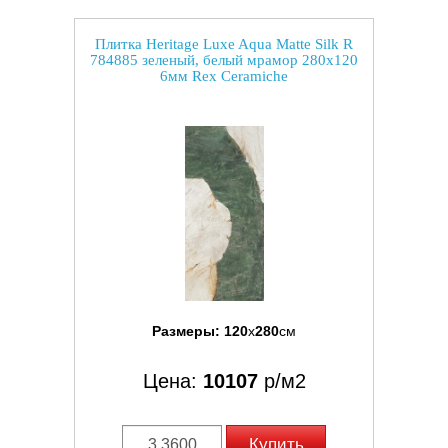
Плитка Heritage Luxe Aqua Matte Silk R
784885 зеленый, белый мрамор 280x120
6мм Rex Ceramiche
Размеры:
120
x
280
см
Цена:
10107
р/м2
Купить