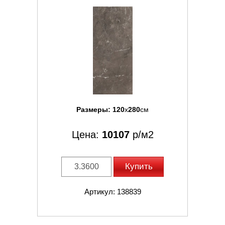
Размеры:
120
x
280
см
Цена:
10107
р/м2
Купить
Артикул: 138839