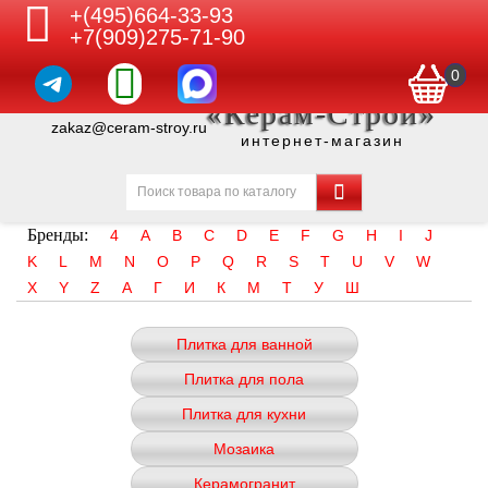
+(495)664-33-93
+7(909)275-71-90
0
«Керам-Строй»
zakaz@ceram-stroy.ru
интернет-магазин
Бренды:
4
A
B
C
D
E
F
G
H
I
J
K
L
M
N
O
P
Q
R
S
T
U
V
W
X
Y
Z
А
Г
И
К
М
Т
У
Ш
Плитка для ванной
Плитка для пола
Плитка для кухни
Мозаика
Керамогранит