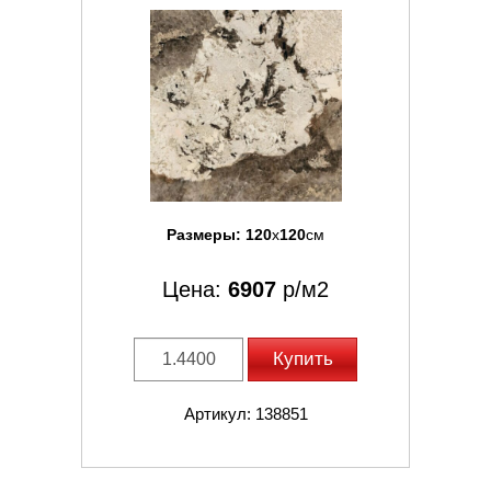
Размеры:
120
x
120
см
Цена:
6907
р/м2
Купить
Артикул: 138851