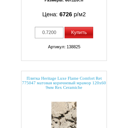
Размеры:
60
x
120
см
Цена:
6726
р/м2
Купить
Артикул: 138825
Плитка Heritage Luxe Flame Comfort Ret
775047 матовая коричневый мрамор 120x60
9мм Rex Ceramiche