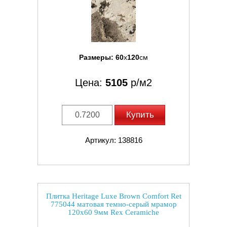
Размеры:
60
x
120
см
Цена:
5105
р/м2
Купить
Артикул: 138816
Плитка Heritage Luxe Brown Comfort Ret
775044 матовая темно-серый мрамор
120x60 9мм Rex Ceramiche