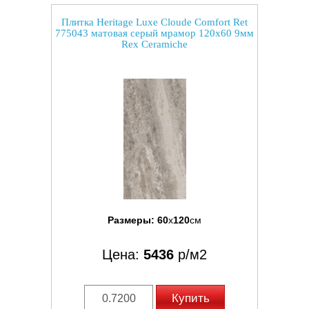
Плитка Heritage Luxe Cloude Comfort Ret
775043 матовая серый мрамор 120x60 9мм
Rex Ceramiche
Размеры:
60
x
120
см
Цена:
5436
р/м2
Купить