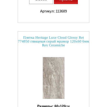
Артикул: 113689
Плитка Heritage Luxe Cloud Glossy Ret
774850 глянцевая серый мрамор 120x60 6мм
Rex Ceramiche
Размеры:
60
x
120
см