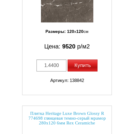
Размеры:
120
x
120
см
Цена:
9520
р/м2
Купить
Артикул: 138842
Плитка Heritage Luxe Brown Glossy R
774698 глянцевая темно-серый мрамор
280x120 6мм Rex Ceramiche