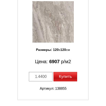
Размеры:
120
x
120
см
Цена:
6907
р/м2
Купить
Артикул: 138855