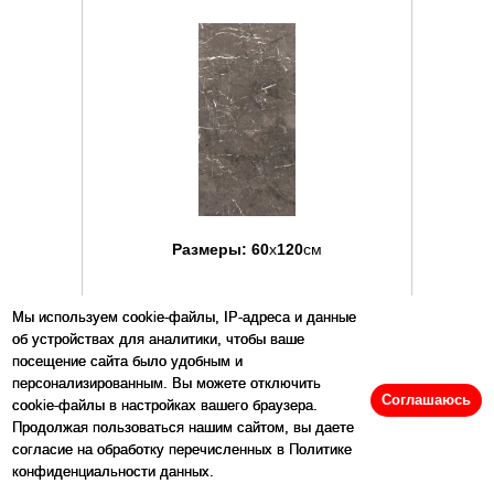
Размеры:
60
x
120
см
Цена:
5105
р/м2
Мы используем cookie-файлы, IP-адреса и данные
об устройствах для аналитики, чтобы ваше
посещение сайта было удобным и
Купить
персонализированным. Вы можете отключить
Соглашаюсь
cookie-файлы в настройках вашего браузера.
Продолжая пользоваться нашим сайтом, вы даете
Артикул: 138815
согласие на обработку перечисленных в Политике
конфиденциальности данных.