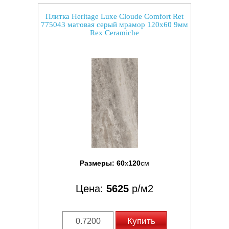
Плитка Heritage Luxe Cloude Comfort Ret
775043 матовая серый мрамор 120x60 9мм
Rex Ceramiche
Размеры:
60
x
120
см
Цена:
5625
р/м2
Купить