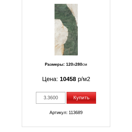
Размеры:
120
x
280
см
Цена:
10458
р/м2
Купить
Артикул: 113689