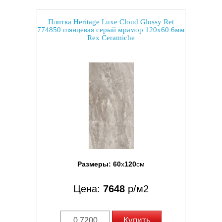
Плитка Heritage Luxe Cloud Glossy Ret
774850 глянцевая серый мрамор 120x60 6мм
Rex Ceramiche
Размеры:
60
x
120
см
Цена:
7648
р/м2
Купить