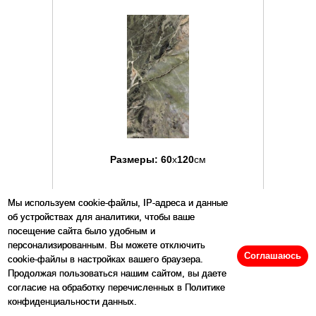
Размеры:
60
x
120
см
Цена:
7648
р/м2
Мы используем cookie-файлы, IP-адреса и данные
об устройствах для аналитики, чтобы ваше
посещение сайта было удобным и
Купить
персонализированным. Вы можете отключить
Соглашаюсь
cookie-файлы в настройках вашего браузера.
Продолжая пользоваться нашим сайтом, вы даете
Артикул: 110419
согласие на обработку перечисленных в Политике
конфиденциальности данных.