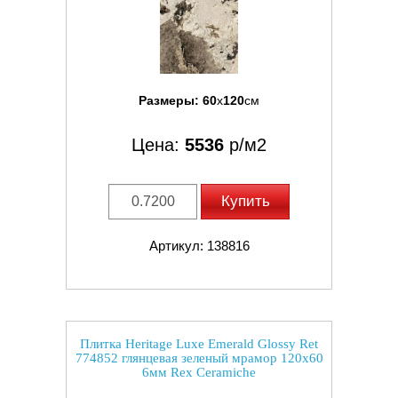
Размеры:
60
x
120
см
Цена:
5536
р/м2
Купить
Артикул: 138816
Плитка Heritage Luxe Emerald Glossy Ret
774852 глянцевая зеленый мрамор 120x60
6мм Rex Ceramiche