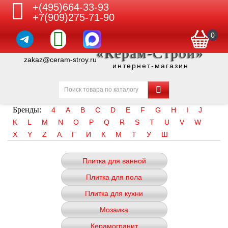
+(495)664-33-93
+7(909)275-71-90
0
«Керам-Строй»
zakaz@ceram-stroy.ru
интернет-магазин
Бренды:
4
A
B
C
D
E
F
G
H
I
J
K
L
M
N
O
P
Q
R
S
T
U
V
W
X
Y
Z
А
Г
И
К
М
Т
У
Ш
Плитка для ванной
Плитка для пола
Плитка для кухни
Мозаика
Керамогранит