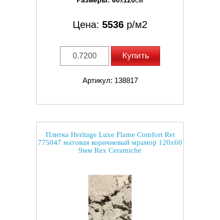
Размеры:
60
x
120
см
Цена:
5536
р/м2
Купить
Артикул: 138817
Плитка Heritage Luxe Flame Comfort Ret
775047 матовая коричневый мрамор 120x60
9мм Rex Ceramiche