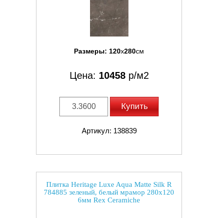
Размеры:
120
x
280
см
Цена:
10458
р/м2
Купить
Артикул: 138839
Плитка Heritage Luxe Aqua Matte Silk R
784885 зеленый, белый мрамор 280x120
6мм Rex Ceramiche