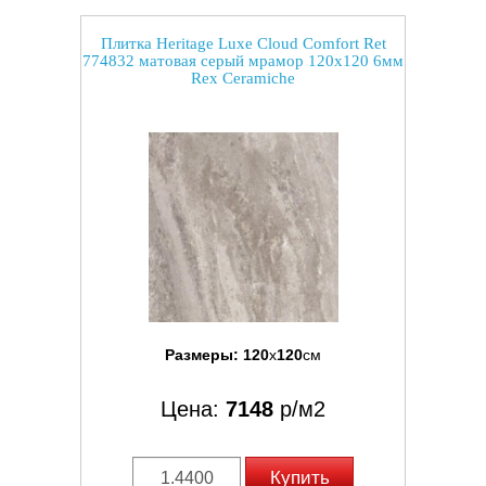
Плитка Heritage Luxe Cloud Comfort Ret
774832 матовая серый мрамор 120x120 6мм
Rex Ceramiche
Размеры:
120
x
120
см
Цена:
7148
р/м2
Купить